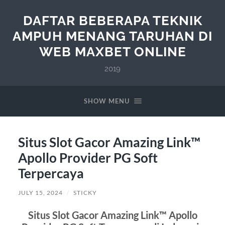
DAFTAR BEBERAPA TEKNIK
AMPUH MENANG TARUHAN DI
WEB MAXBET ONLINE
2019
SHOW MENU
Situs Slot Gacor Amazing Link™
Apollo Provider PG Soft
Terpercaya
JULY 15, 2024
/
STICKY
Situs Slot Gacor Amazing Link™ Apollo