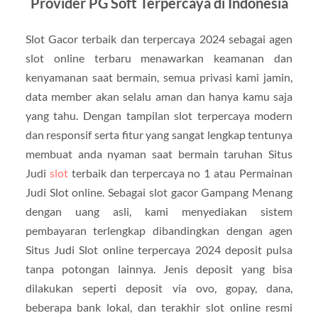
Provider PG Soft Terpercaya di Indonesia
Slot Gacor terbaik dan terpercaya 2024 sebagai agen
slot online terbaru menawarkan keamanan dan
kenyamanan saat bermain, semua privasi kami jamin,
data member akan selalu aman dan hanya kamu saja
yang tahu. Dengan tampilan slot terpercaya modern
dan responsif serta fitur yang sangat lengkap tentunya
membuat anda nyaman saat bermain taruhan Situs
Judi
slot
terbaik dan terpercaya no 1 atau Permainan
Judi Slot online. Sebagai slot gacor Gampang Menang
dengan uang asli, kami menyediakan sistem
pembayaran terlengkap dibandingkan dengan agen
Situs Judi Slot online terpercaya 2024 deposit pulsa
tanpa potongan lainnya. Jenis deposit yang bisa
dilakukan seperti deposit via ovo, gopay, dana,
beberapa bank lokal, dan terakhir slot online resmi