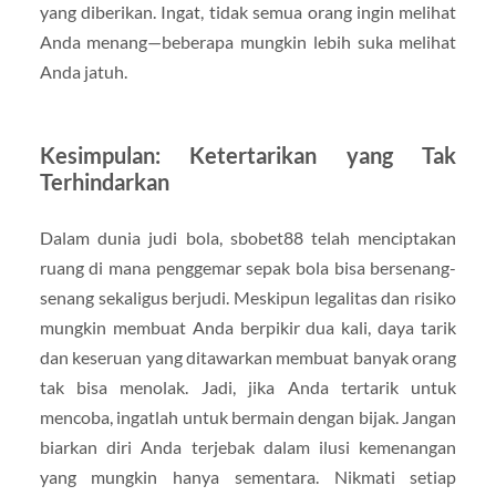
yang diberikan. Ingat, tidak semua orang ingin melihat
Anda menang—beberapa mungkin lebih suka melihat
Anda jatuh.
Kesimpulan: Ketertarikan yang Tak
Terhindarkan
Dalam dunia judi bola, sbobet88 telah menciptakan
ruang di mana penggemar sepak bola bisa bersenang-
senang sekaligus berjudi. Meskipun legalitas dan risiko
mungkin membuat Anda berpikir dua kali, daya tarik
dan keseruan yang ditawarkan membuat banyak orang
tak bisa menolak. Jadi, jika Anda tertarik untuk
mencoba, ingatlah untuk bermain dengan bijak. Jangan
biarkan diri Anda terjebak dalam ilusi kemenangan
yang mungkin hanya sementara. Nikmati setiap