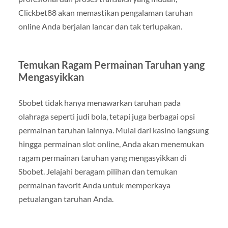
Clickbet88 akan memastikan pengalaman taruhan
online Anda berjalan lancar dan tak terlupakan.
Temukan Ragam Permainan Taruhan yang
Mengasyikkan
Sbobet tidak hanya menawarkan taruhan pada
olahraga seperti judi bola, tetapi juga berbagai opsi
permainan taruhan lainnya. Mulai dari kasino langsung
hingga permainan slot online, Anda akan menemukan
ragam permainan taruhan yang mengasyikkan di
Sbobet. Jelajahi beragam pilihan dan temukan
permainan favorit Anda untuk memperkaya
petualangan taruhan Anda.