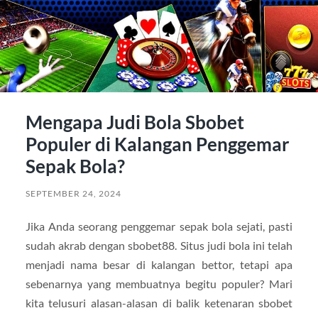
Mengapa Judi Bola Sbobet
Populer di Kalangan Penggemar
Sepak Bola?
SEPTEMBER 24, 2024
Jika Anda seorang penggemar sepak bola sejati, pasti
sudah akrab dengan sbobet88. Situs judi bola ini telah
menjadi nama besar di kalangan bettor, tetapi apa
sebenarnya yang membuatnya begitu populer? Mari
kita telusuri alasan-alasan di balik ketenaran sbobet