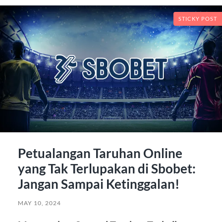
STICKY POST
Petualangan Taruhan Online
yang Tak Terlupakan di Sbobet:
Jangan Sampai Ketinggalan!
MAY 10, 2024