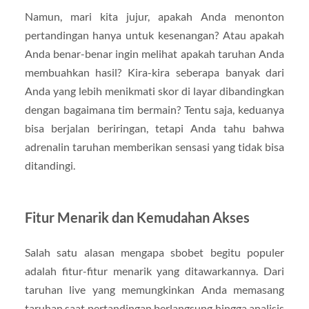
Namun, mari kita jujur, apakah Anda menonton
pertandingan hanya untuk kesenangan? Atau apakah
Anda benar-benar ingin melihat apakah taruhan Anda
membuahkan hasil? Kira-kira seberapa banyak dari
Anda yang lebih menikmati skor di layar dibandingkan
dengan bagaimana tim bermain? Tentu saja, keduanya
bisa berjalan beriringan, tetapi Anda tahu bahwa
adrenalin taruhan memberikan sensasi yang tidak bisa
ditandingi.
Fitur Menarik dan Kemudahan Akses
Salah satu alasan mengapa sbobet begitu populer
adalah fitur-fitur menarik yang ditawarkannya. Dari
taruhan live yang memungkinkan Anda memasang
taruhan saat pertandingan berlangsung hingga analisis