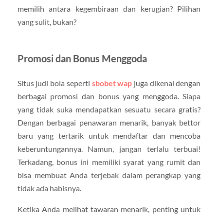
memilih antara kegembiraan dan kerugian? Pilihan
yang sulit, bukan?
Promosi dan Bonus Menggoda
Situs judi bola seperti
sbobet wap
juga dikenal dengan
berbagai promosi dan bonus yang menggoda. Siapa
yang tidak suka mendapatkan sesuatu secara gratis?
Dengan berbagai penawaran menarik, banyak bettor
baru yang tertarik untuk mendaftar dan mencoba
keberuntungannya. Namun, jangan terlalu terbuai!
Terkadang, bonus ini memiliki syarat yang rumit dan
bisa membuat Anda terjebak dalam perangkap yang
tidak ada habisnya.
Ketika Anda melihat tawaran menarik, penting untuk