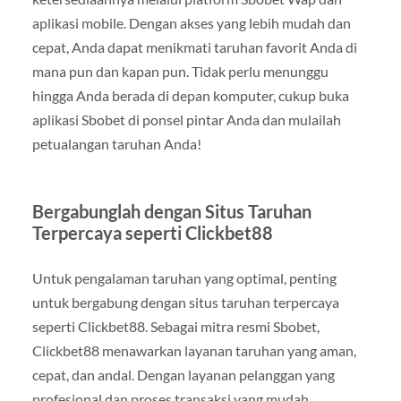
aplikasi mobile. Dengan akses yang lebih mudah dan
cepat, Anda dapat menikmati taruhan favorit Anda di
mana pun dan kapan pun. Tidak perlu menunggu
hingga Anda berada di depan komputer, cukup buka
aplikasi Sbobet di ponsel pintar Anda dan mulailah
petualangan taruhan Anda!
Bergabunglah dengan Situs Taruhan
Terpercaya seperti Clickbet88
Untuk pengalaman taruhan yang optimal, penting
untuk bergabung dengan situs taruhan terpercaya
seperti Clickbet88. Sebagai mitra resmi Sbobet,
Clickbet88 menawarkan layanan taruhan yang aman,
cepat, dan andal. Dengan layanan pelanggan yang
profesional dan proses transaksi yang mudah,