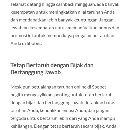
selamat datang hingga cashback mingguan, ada banyak
kesempatan untuk meningkatkan nilai taruhan Anda
dan mendapatkan lebih banyak keuntungan. Jangan
lewatkan kesempatan untuk memanfaatkan bonus dan
promosi ini untuk memperkaya pengalaman taruhan
Anda di Sbobet.
Tetap Bertaruh dengan Bijak dan
Bertanggung Jawab
Meskipun petualangan taruhan online di Sbobet
begitu mengasyikkan, penting untuk tetap bertaruh
dengan bijak dan bertanggung jawab. Tetapkan batas
taruhan Anda, kendalikan emosi Anda, dan jangan
tergoda untuk bertaruh lebih dari yang Anda mampu
kehilangan. Dengan tetap bertaruh secara bijak, Anda