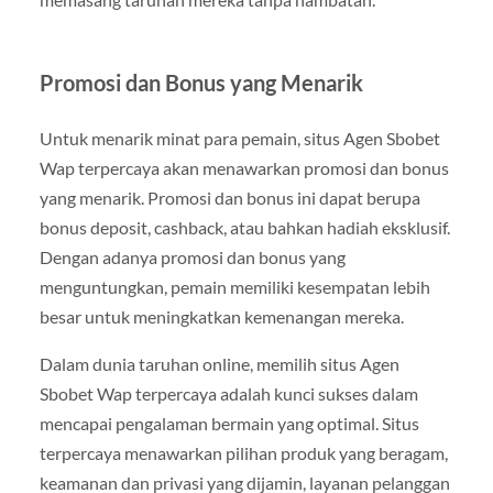
Promosi dan Bonus yang Menarik
Untuk menarik minat para pemain, situs Agen Sbobet
Wap terpercaya akan menawarkan promosi dan bonus
yang menarik. Promosi dan bonus ini dapat berupa
bonus deposit, cashback, atau bahkan hadiah eksklusif.
Dengan adanya promosi dan bonus yang
menguntungkan, pemain memiliki kesempatan lebih
besar untuk meningkatkan kemenangan mereka.
Dalam dunia taruhan online, memilih situs Agen
Sbobet Wap terpercaya adalah kunci sukses dalam
mencapai pengalaman bermain yang optimal. Situs
terpercaya menawarkan pilihan produk yang beragam,
keamanan dan privasi yang dijamin, layanan pelanggan