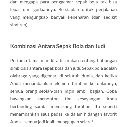
dan mengapa para penggemar sepak bola tak bisa
lepas dari godaannya. Bersiaplah untuk perjalanan
yang mengungkap banyak kebenaran (dan sedikit
sindiran).
Kombinasi Antara Sepak Bola dan Judi
Pertama-tama, mari kita bicarakan tentang hubungan
simbiosis antara sepak bola dan judi. Sepak bola adalah
olahraga yang digemari di seluruh dunia, dan ketika
Anda menambahkan elemen taruhan ke dalamnya,
semua orang seolah-olah ingin ambil bagian. Coba
bayangkan, menonton tim kesayangan Anda
bertanding sambil memasang taruhan. Itu seperti
menambahkan saus pedas ke dalam hidangan favorit
Anda—semua jadi lebih menggugah selera!