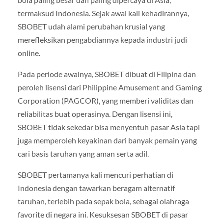
termaksud Indonesia. Sejak awal kali kehadirannya,
SBOBET udah alami perubahan krusial yang
merefleksikan pengabdiannya kepada industri judi
online.
Pada periode awalnya, SBOBET dibuat di Filipina dan
peroleh lisensi dari Philippine Amusement and Gaming
Corporation (PAGCOR), yang memberi validitas dan
reliabilitas buat operasinya. Dengan lisensi ini,
SBOBET tidak sekedar bisa menyentuh pasar Asia tapi
juga memperoleh keyakinan dari banyak pemain yang
cari basis taruhan yang aman serta adil.
SBOBET pertamanya kali mencuri perhatian di
Indonesia dengan tawarkan beragam alternatif
taruhan, terlebih pada sepak bola, sebagai olahraga
favorite di negara ini. Kesuksesan SBOBET di pasar