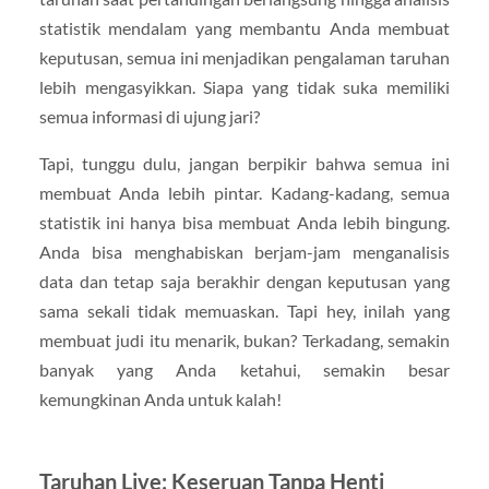
statistik mendalam yang membantu Anda membuat
keputusan, semua ini menjadikan pengalaman taruhan
lebih mengasyikkan. Siapa yang tidak suka memiliki
semua informasi di ujung jari?
Tapi, tunggu dulu, jangan berpikir bahwa semua ini
membuat Anda lebih pintar. Kadang-kadang, semua
statistik ini hanya bisa membuat Anda lebih bingung.
Anda bisa menghabiskan berjam-jam menganalisis
data dan tetap saja berakhir dengan keputusan yang
sama sekali tidak memuaskan. Tapi hey, inilah yang
membuat judi itu menarik, bukan? Terkadang, semakin
banyak yang Anda ketahui, semakin besar
kemungkinan Anda untuk kalah!
Taruhan Live: Keseruan Tanpa Henti