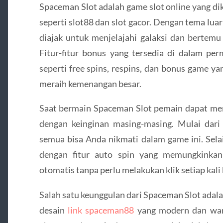
Spaceman Slot adalah game slot online yang d
seperti slot88 dan slot gacor. Dengan tema lua
diajak untuk menjelajahi galaksi dan bertemu
Fitur-fitur bonus yang tersedia di dalam per
seperti free spins, respins, dan bonus game 
meraih kemenangan besar.
Saat bermain Spaceman Slot pemain dapat mem
dengan keinginan masing-masing. Mulai dari 
semua bisa Anda nikmati dalam game ini. Selai
dengan fitur auto spin yang memungkinka
otomatis tanpa perlu melakukan klik setiap kali
Salah satu keunggulan dari Spaceman Slot adala
desain
link spaceman88
yang modern dan warn