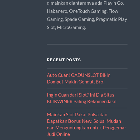
dimainkan diantaranya ada Play’n Go,
Habanero, OneTouch Gaming, Flow
Gaming, Spade Gaming, Pragmatic Play
Slot, MicroGaming.
RECENT POSTS
Auto Cuan! GADUNSLOT Bikin
Dompet Makin Gendut, Bro!
Ingin Cuan dari Slot? Ini Dia Situs
KLIKWIN88 Paling Rekomendasi!
Mainkan Slot Pakai Pulsa dan
Dapatkan Bonus New: Solusi Mudah
dan Menguntungkan untuk Penggemar
Judi Online