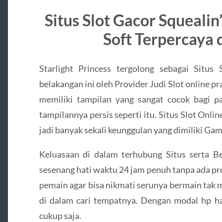
Situs Slot Gacor Squealin
Soft Terpercaya 
Starlight Princess tergolong sebagai Situs 
belakangan ini oleh Provider Judi Slot online pra
memiliki tampilan yang sangat cocok bagi 
tampilannya persis seperti itu. Situs Slot Onlin
jadi banyak sekali keunggulan yang dimiliki Game
Keluasaan di dalam terhubung Situs serta Be
sesenang hati waktu 24 jam penuh tanpa ada pr
pemain agar bisa nikmati serunya bermain tak m
di dalam cari tempatnya. Dengan modal hp ha
cukup saja.