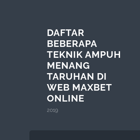
DAFTAR
BEBERAPA
TEKNIK AMPUH
MENANG
TARUHAN DI
WEB MAXBET
ONLINE
2019