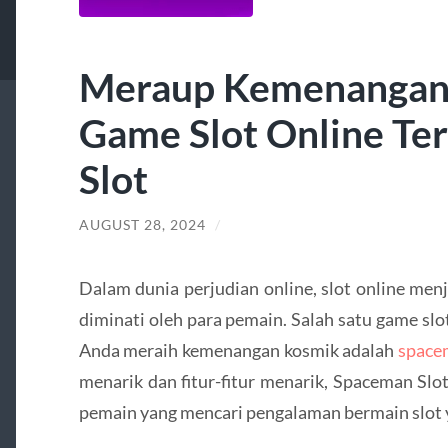
Meraup Kemenangan 
Game Slot Online Te
Slot
AUGUST 28, 2024
/
Dalam dunia perjudian online, slot online men
diminati oleh para pemain. Salah satu game sl
Anda meraih kemenangan kosmik adalah
space
menarik dan fitur-fitur menarik, Spaceman Slo
pemain yang mencari pengalaman bermain slot 