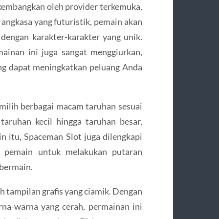
ikembangkan oleh provider terkemuka,
r angkasa yang futuristik, pemain akan
 dengan karakter-karakter yang unik.
mainan ini juga sangat menggiurkan,
yang dapat meningkatkan peluang Anda
ilih berbagai macam taruhan sesuai
taruhan kecil hingga taruhan besar,
n itu, Spaceman Slot juga dilengkapi
n pemain untuk melakukan putaran
 bermain.
h tampilan grafis yang ciamik. Dengan
a-warna yang cerah, permainan ini