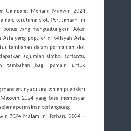
cor Gampang Menang Maxwin 2024
inan, terutama slot. Perusahaan ini
ur bonus yang menguntungkan. Joker
sia yang populer di wilayah Asia.
 fitur tambahan dalam permainan slot
dapatkan sejumlah simbol tertentu.
an tambahan bagi pemain untuk
.
g mana artinya di sini kemampuan dari
 Maxwin 2024 yang bisa membayar
n selama permainan berlangsung.
xwin 2024 Malam Ini Terbaru 2024 –