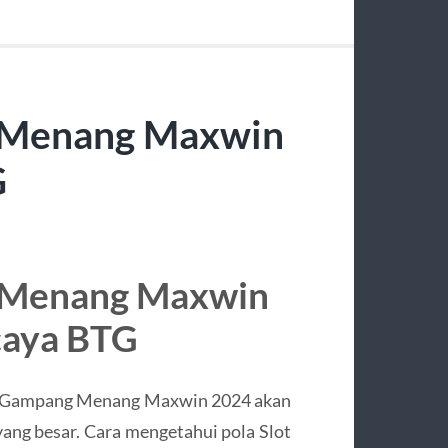
 Menang Maxwin
G
 Menang Maxwin
caya BTG
or Gampang Menang Maxwin 2024 akan
ng besar. Cara mengetahui pola Slot