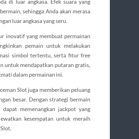
a di luar angkasa. Efek suara yang
 bermain, sehingga Anda akan merasa
ngan luar angkasa yang seru.
itur inovatif yang membuat permainan
ungkinkan pemain untuk melakukan
i simbol tertentu, serta fitur free
n untuk mendapatkan putaran gratis,
kmati dalam permainan ini.
paceman Slot juga memberikan peluang
gan besar. Dengan strategi bermain
da dapat memenangkan jackpot yang
n lewatkan kesempatan untuk meraih
Slot.