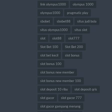
link olympus1000
olympus 1000
olympus1000
pragmatic play
sbobet
sbobet88
situs judi bola
situs olympus1000
situs slot
slot
slot88
slot777
Slot Bet 100
Slot Bet 200
slot bet kecil
slot bonus
slot bonus 100
slot bonus new member
slot bonus new member 100
slot deposit 10 ribu
slot deposit qris
slot gacor
slot gacor 777
slot gacor gampang menang