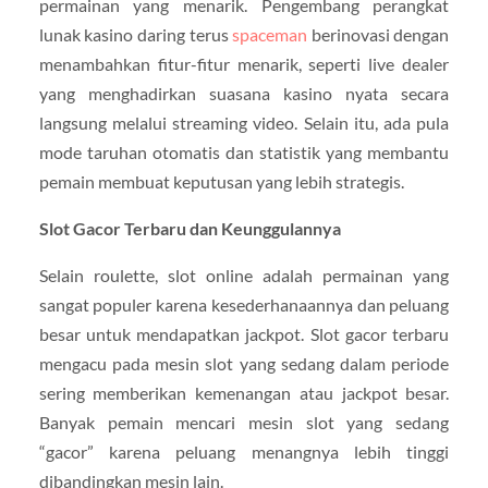
permainan yang menarik. Pengembang perangkat
lunak kasino daring terus
spaceman
berinovasi dengan
menambahkan fitur-fitur menarik, seperti live dealer
yang menghadirkan suasana kasino nyata secara
langsung melalui streaming video. Selain itu, ada pula
mode taruhan otomatis dan statistik yang membantu
pemain membuat keputusan yang lebih strategis.
Slot Gacor Terbaru dan Keunggulannya
Selain roulette, slot online adalah permainan yang
sangat populer karena kesederhanaannya dan peluang
besar untuk mendapatkan jackpot. Slot gacor terbaru
mengacu pada mesin slot yang sedang dalam periode
sering memberikan kemenangan atau jackpot besar.
Banyak pemain mencari mesin slot yang sedang
“gacor” karena peluang menangnya lebih tinggi
dibandingkan mesin lain.