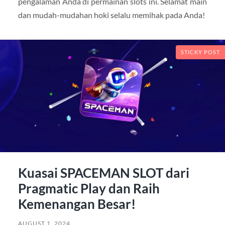
pengalaman Anda di permainan slots ini. Selamat main
dan mudah-mudahan hoki selalu memihak pada Anda!
STICKY POST
Kuasai SPACEMAN SLOT dari
Pragmatic Play dan Raih
Kemenangan Besar!
AUGUST 1, 2024