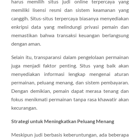
harus memilih situs judi online terpercaya yang
memiliki lisensi resmi dan sistem keamanan yang
canggih. Situs-situs terpercaya biasanya menyediakan
enkripsi data yang melindungi privasi pemain dan
memastikan bahwa transaksi keuangan berlangsung
dengan aman.
Selain itu, transparansi dalam pengelolaan permainan
juga menjadi faktor penting. Situs yang baik akan
menyediakan informasi lengkap mengenai aturan
permainan, peluang menang, dan sistem pembayaran.
Dengan demikian, pemain dapat merasa tenang dan
fokus menikmati permainan tanpa rasa khawatir akan
kecurangan.
Strategi untuk Meningkatkan Peluang Menang
Meskipun judi berbasis keberuntungan, ada beberapa