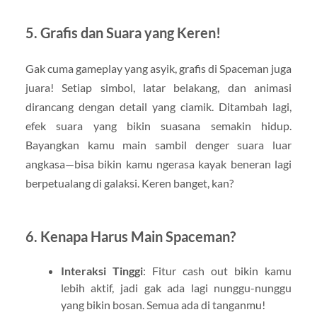
5. Grafis dan Suara yang Keren!
Gak cuma gameplay yang asyik, grafis di Spaceman juga
juara! Setiap simbol, latar belakang, dan animasi
dirancang dengan detail yang ciamik. Ditambah lagi,
efek suara yang bikin suasana semakin hidup.
Bayangkan kamu main sambil denger suara luar
angkasa—bisa bikin kamu ngerasa kayak beneran lagi
berpetualang di galaksi. Keren banget, kan?
6. Kenapa Harus Main Spaceman?
Interaksi Tinggi
: Fitur cash out bikin kamu
lebih aktif, jadi gak ada lagi nunggu-nunggu
yang bikin bosan. Semua ada di tanganmu!