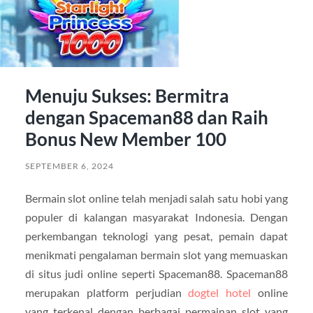
Menuju Sukses: Bermitra
dengan Spaceman88 dan Raih
Bonus New Member 100
SEPTEMBER 6, 2024
Bermain slot online telah menjadi salah satu hobi yang
populer di kalangan masyarakat Indonesia. Dengan
perkembangan teknologi yang pesat, pemain dapat
menikmati pengalaman bermain slot yang memuaskan
di situs judi online seperti Spaceman88. Spaceman88
merupakan platform perjudian
dogtel hotel
online
yang terkenal dengan berbagai permainan slot yang