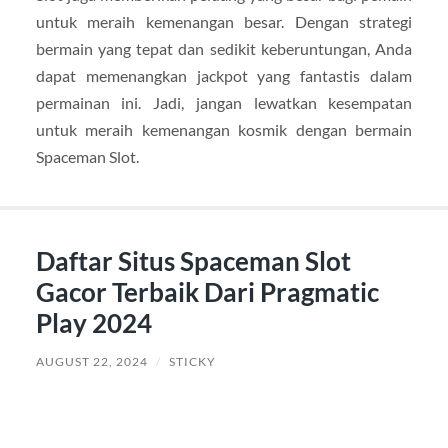
untuk meraih kemenangan besar. Dengan strategi
bermain yang tepat dan sedikit keberuntungan, Anda
dapat memenangkan jackpot yang fantastis dalam
permainan ini. Jadi, jangan lewatkan kesempatan
untuk meraih kemenangan kosmik dengan bermain
Spaceman Slot.
Daftar Situs Spaceman Slot
Gacor Terbaik Dari Pragmatic
Play 2024
AUGUST 22, 2024
/
STICKY