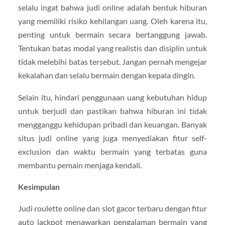
selalu ingat bahwa judi online adalah bentuk hiburan
yang memiliki risiko kehilangan uang. Oleh karena itu,
penting untuk bermain secara bertanggung jawab.
Tentukan batas modal yang realistis dan disiplin untuk
tidak melebihi batas tersebut. Jangan pernah mengejar
kekalahan dan selalu bermain dengan kepala dingin.
Selain itu, hindari penggunaan uang kebutuhan hidup
untuk berjudi dan pastikan bahwa hiburan ini tidak
mengganggu kehidupan pribadi dan keuangan. Banyak
situs judi online yang juga menyediakan fitur self-
exclusion dan waktu bermain yang terbatas guna
membantu pemain menjaga kendali.
Kesimpulan
Judi roulette online dan slot gacor terbaru dengan fitur
auto jackpot menawarkan pengalaman bermain yang