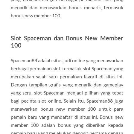
menarik dan menawarkan bonus menarik, termasuk
bonus new member 100.
Slot Spaceman dan Bonus New Member
100
Spaceman88 adalah situs judi online yang menawarkan
berbagai permainan slot, termasuk slot Spaceman yang
merupakan salah satu permainan favorit di situs ini.
Dengan tampilan grafis yang menarik dan gameplay
yang seru, slot Spaceman menjadi pilihan yang tepat
bagi pecinta slot online. Selain itu, Spaceman88 juga
menawarkan bonus new member 100 untuk para
pemain baru yang mendaftar di situs ini. Bonus new
member 100 adalah bonus yang diberikan kepada
pemain baru yang melakukan deposit pertama dengan