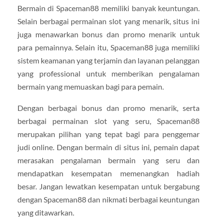
Bermain di Spaceman88 memiliki banyak keuntungan.
Selain berbagai permainan slot yang menarik, situs ini
juga menawarkan bonus dan promo menarik untuk
para pemainnya. Selain itu, Spaceman88 juga memiliki
sistem keamanan yang terjamin dan layanan pelanggan
yang professional untuk memberikan pengalaman
bermain yang memuaskan bagi para pemain.
Dengan berbagai bonus dan promo menarik, serta
berbagai permainan slot yang seru, Spaceman88
merupakan pilihan yang tepat bagi para penggemar
judi online. Dengan bermain di situs ini, pemain dapat
merasakan pengalaman bermain yang seru dan
mendapatkan kesempatan memenangkan hadiah
besar. Jangan lewatkan kesempatan untuk bergabung
dengan Spaceman88 dan nikmati berbagai keuntungan
yang ditawarkan.