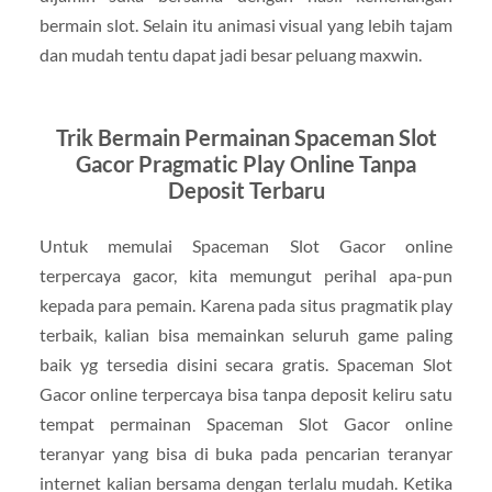
bermain slot. Selain itu animasi visual yang lebih tajam
dan mudah tentu dapat jadi besar peluang maxwin.
Trik Bermain Permainan Spaceman Slot
Gacor Pragmatic Play Online Tanpa
Deposit Terbaru
Untuk memulai Spaceman Slot Gacor online
terpercaya gacor, kita memungut perihal apa-pun
kepada para pemain. Karena pada situs pragmatik play
terbaik, kalian bisa memainkan seluruh game paling
baik yg tersedia disini secara gratis. Spaceman Slot
Gacor online terpercaya bisa tanpa deposit keliru satu
tempat permainan Spaceman Slot Gacor online
teranyar yang bisa di buka pada pencarian teranyar
internet kalian bersama dengan terlalu mudah. Ketika