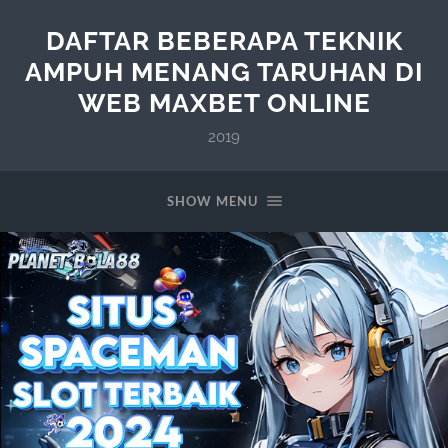
DAFTAR BEBERAPA TEKNIK
AMPUH MENANG TARUHAN DI
WEB MAXBET ONLINE
2019
SHOW MENU