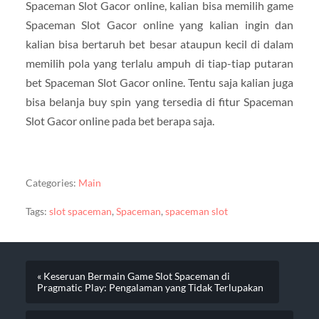
Spaceman Slot Gacor online, kalian bisa memilih game
Spaceman Slot Gacor online yang kalian ingin dan
kalian bisa bertaruh bet besar ataupun kecil di dalam
memilih pola yang terlalu ampuh di tiap-tiap putaran
bet Spaceman Slot Gacor online. Tentu saja kalian juga
bisa belanja buy spin yang tersedia di fitur Spaceman
Slot Gacor online pada bet berapa saja.
Categories:
Main
Tags:
slot spaceman
,
Spaceman
,
spaceman slot
« Keseruan Bermain Game Slot Spaceman di
Pragmatic Play: Pengalaman yang Tidak Terlupakan