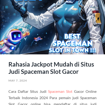
Rahasia Jackpot Mudah di Situs
Judi Spaceman Slot Gacor
MAY 7, 2024
Cara Daftar Situs Judi
Spaceman Slot
Gacor Online
Terbaik Indonesia 2024 Para pemain judi Spaceman
Slot Gacor online bisa mendaftar di situs judi