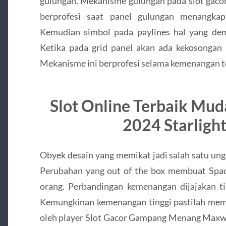
gulungan. Mekanisme gulungan pada slot gacor
berprofesi saat panel gulungan menangkap
Kemudian simbol pada paylines hal yang dem
Ketika pada grid panel akan ada kekosongan 
Mekanisme ini berprofesi selama kemenangan te
Slot Online Terbaik Mu
2024 Starlight
Obyek desain yang memikat jadi salah satu ungg
Perubahan yang out of the box membuat Spad
orang. Perbandingan kemenangan dijajakan ti
Kemungkinan kemenangan tinggi pastilah me
oleh player Slot Gacor Gampang Menang Maxw