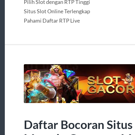
Pilih Slot dengan RTP Tinggi
Situs Slot Online Terlengkap
Pahami Daftar RTP Live
Daftar Bocoran Situs