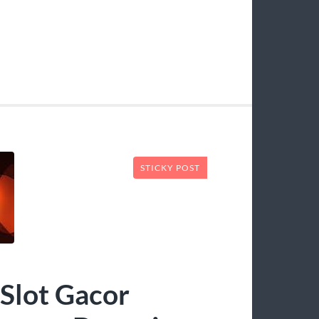
STICKY POST
 Slot Gacor