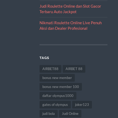
Judi Roulette Online dan Slot Gacor
Terbaru Auto Jackpot
Nikmati Roulette Online Live Penuh
Aksi dan Dealer Profesional
TAGS
AIRBET88
AIRBET 88
bonus new member
bonus new member 100
daftar olympus1000
gates of olympus
joker123
judi bola
Judi Online