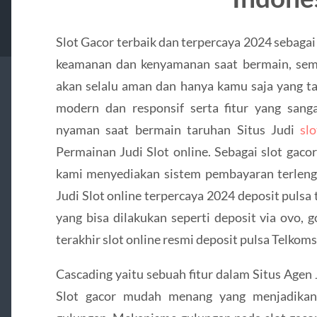
Slot Gacor terbaik dan terpercaya 2024 sebaga
keamanan dan kenyamanan saat bermain, sem
akan selalu aman dan hanya kamu saja yang ta
modern dan responsif serta fitur yang san
nyaman saat bermain taruhan Situs Judi
slo
Permainan Judi Slot online. Sebagai slot gac
kami menyediakan sistem pembayaran terleng
Judi Slot online terpercaya 2024 deposit pulsa
yang bisa dilakukan seperti deposit via ovo, 
terakhir slot online resmi deposit pulsa Telkoms
Cascading yaitu sebuah fitur dalam Situs Agen 
Slot gacor mudah menang yang menjadikan