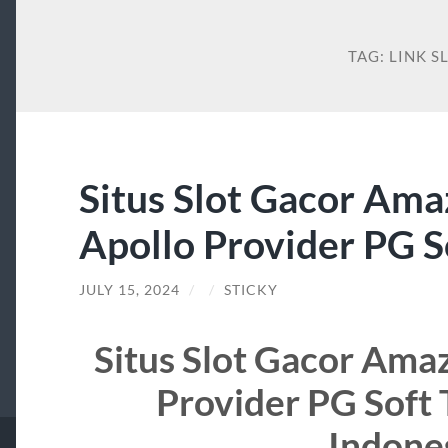
TAG:
LINK S
Situs Slot Gacor Ama
Apollo Provider PG S
JULY 15, 2024
/
/
STICKY
Situs Slot Gacor Ama
Provider PG Soft 
Indone