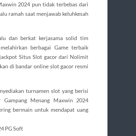
Maxwin 2024 pun tidak terbebas dari
alu ramah saat menjawab keluhkesah
alu dan berkat kerjasama solid tim
l melahirkan berbagai Game terbaik
jackpot Situs Slot gacor dari Nolimit
ukan di bandar online slot gacor resmi
enyediakan turnamen slot yang berisi
cor Gampang Menang Maxwin 2024
sering bermain untuk mendapat uang
24 PG Soft