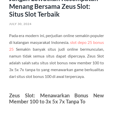
Menang Bersama Zeus Slot:
Situs Slot Terbaik
JULY 30, 2024
Pada era modern ini, perjudian online semakin populer
di kalangan masyarakat Indonesia.
slot depo 25 bonus
25
Semakin banyak situs judi online bermunculan,
namun tidak semua situs dapat dipercaya. Zeus Slot
adalah salah satu situs slot bonus new member 100 to
3x 5x 7x tanpa to yang menawarkan game berkualitas
dari situs slot bonus 100 di awal terpercaya.
Zeus Slot: Menawarkan Bonus New
Member 100 to 3x 5x 7x Tanpa To