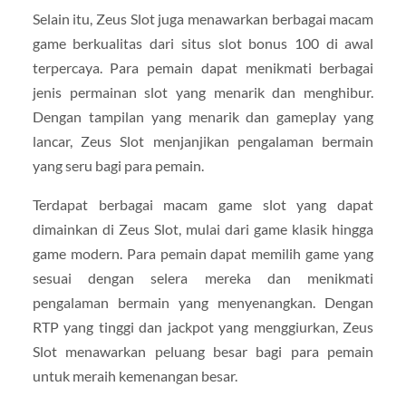
Selain itu, Zeus Slot juga menawarkan berbagai macam
game berkualitas dari situs slot bonus 100 di awal
terpercaya. Para pemain dapat menikmati berbagai
jenis permainan slot yang menarik dan menghibur.
Dengan tampilan yang menarik dan gameplay yang
lancar, Zeus Slot menjanjikan pengalaman bermain
yang seru bagi para pemain.
Terdapat berbagai macam game slot yang dapat
dimainkan di Zeus Slot, mulai dari game klasik hingga
game modern. Para pemain dapat memilih game yang
sesuai dengan selera mereka dan menikmati
pengalaman bermain yang menyenangkan. Dengan
RTP yang tinggi dan jackpot yang menggiurkan, Zeus
Slot menawarkan peluang besar bagi para pemain
untuk meraih kemenangan besar.