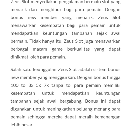
Zeus Slot menyediakan pengalaman bermain slot yang
menarik dan menghibur bagi para pemain. Dengan
bonus new member yang menarik, Zeus Slot
menawarkan kesempatan bagi para pemain untuk
mendapatkan keuntungan tambahan sejak awal
bermain. Tidak hanya itu, Zeus Slot juga menawarkan
berbagai macam game berkualitas yang dapat
dinikmati oleh para pemain.
Salah satu keunggulan Zeus Slot adalah sistem bonus
new member yang menggiurkan. Dengan bonus hingga
100 to 3x 5x 7x tanpa to, para pemain memiliki
kesempatan untuk mendapatkan keuntungan
tambahan sejak awal bergabung. Bonus ini dapat
digunakan untuk meningkatkan peluang menang para
pemain sehingga mereka dapat meraih kemenangan
lebih besar.