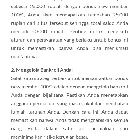
sebesar 25.000 rupiah dengan bonus new member
100%, Anda akan mendapatkan tambahan 25.000
rupiah dari situs tersebut sehingga total saldo Anda
menjadi 50.000 rupiah. Penting untuk mengikuti
aturan dan persyaratan yang berlaku untuk bonus ini
untuk memastikan bahwa Anda bisa menikmati
manfaatnya.
2. Mengelola Bankroll Anda:
Salah satu strategi terbaik untuk memanfaatkan bonus
new member 100% adalah dengan mengelola bankroll
Anda dengan bijaksana. Pastikan Anda menetapkan
anggaran permainan yang masuk akal dan membatasi
jumlah taruhan Anda. Dengan cara ini, Anda dapat
memastikan bahwa Anda tidak menghabiskan semua
uang Anda dalam satu sesi permainan dan
meminimalkan risiko kerugian besar.