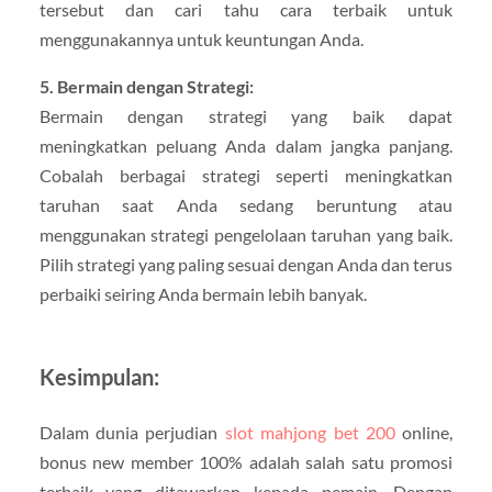
tersebut dan cari tahu cara terbaik untuk
menggunakannya untuk keuntungan Anda.
5. Bermain dengan Strategi:
Bermain dengan strategi yang baik dapat
meningkatkan peluang Anda dalam jangka panjang.
Cobalah berbagai strategi seperti meningkatkan
taruhan saat Anda sedang beruntung atau
menggunakan strategi pengelolaan taruhan yang baik.
Pilih strategi yang paling sesuai dengan Anda dan terus
perbaiki seiring Anda bermain lebih banyak.
Kesimpulan:
Dalam dunia perjudian
slot mahjong bet 200
online,
bonus new member 100% adalah salah satu promosi
terbaik yang ditawarkan kepada pemain. Dengan