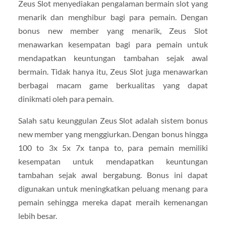
Zeus Slot menyediakan pengalaman bermain slot yang
menarik dan menghibur bagi para pemain. Dengan
bonus new member yang menarik, Zeus Slot
menawarkan kesempatan bagi para pemain untuk
mendapatkan keuntungan tambahan sejak awal
bermain. Tidak hanya itu, Zeus Slot juga menawarkan
berbagai macam game berkualitas yang dapat
dinikmati oleh para pemain.
Salah satu keunggulan Zeus Slot adalah sistem bonus
new member yang menggiurkan. Dengan bonus hingga
100 to 3x 5x 7x tanpa to, para pemain memiliki
kesempatan untuk mendapatkan keuntungan
tambahan sejak awal bergabung. Bonus ini dapat
digunakan untuk meningkatkan peluang menang para
pemain sehingga mereka dapat meraih kemenangan
lebih besar.