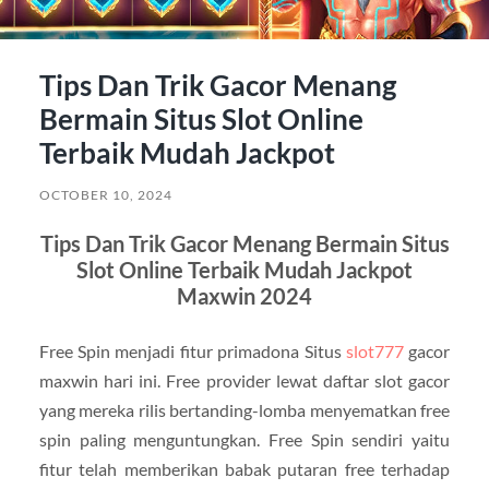
Tips Dan Trik Gacor Menang
Bermain Situs Slot Online
Terbaik Mudah Jackpot
OCTOBER 10, 2024
Tips Dan Trik Gacor Menang Bermain Situs
Slot Online Terbaik Mudah Jackpot
Maxwin 2024
Free Spin menjadi fitur primadona Situs
slot777
gacor
maxwin hari ini. Free provider lewat daftar slot gacor
yang mereka rilis bertanding-lomba menyematkan free
spin paling menguntungkan. Free Spin sendiri yaitu
fitur telah memberikan babak putaran free terhadap