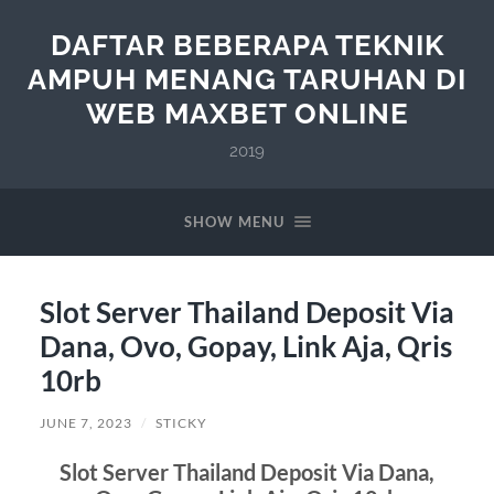
DAFTAR BEBERAPA TEKNIK
AMPUH MENANG TARUHAN DI
WEB MAXBET ONLINE
2019
SHOW MENU
Slot Server Thailand Deposit Via
Dana, Ovo, Gopay, Link Aja, Qris
10rb
JUNE 7, 2023
/
STICKY
Slot Server Thailand Deposit Via Dana,