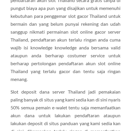
pendaftaran akun slot Thailand secara gratis tanpa di
pungut biaya apa pun yang disajikan untuk memenuhi
kebutuhan para penggemar slot gacor Thailand untuk
bermain dan yang belum punyai rekening dan udah
sanggup nikmati permainan slot online gacor server
Thailand, pendaftaran akun terlalu ringan anda cuma
wajib isi knowledge knowledge anda bersama valid
ataupun anda berharap costumer service untuk
berharap pertolongan pendaftaran akun slot online
Thailand yang terlalu gacor dan tentu saja ringan
menang.
Slot deposit dana server Thailand jadi pemakaian
paling banyak di situs yang kami sedia kan di sini nyaris
50% semua pemain e-walet tentu saja memanfaatkan
akun dana untuk lakukan pendaftaran ataupun
lakukan deposit di situs panduan yang kami sedia kan