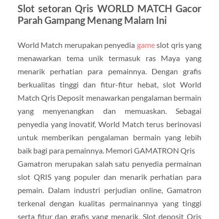
Slot setoran Qris WORLD MATCH Gacor
Parah Gampang Menang Malam Ini
World Match merupakan penyedia
game
slot qris yang
menawarkan tema unik termasuk ras Maya yang
menarik perhatian para pemainnya. Dengan grafis
berkualitas tinggi dan fitur-fitur hebat, slot World
Match Qris Deposit menawarkan pengalaman bermain
yang menyenangkan dan memuaskan. Sebagai
penyedia yang inovatif, World Match terus berinovasi
untuk memberikan pengalaman bermain yang lebih
baik bagi para pemainnya. Memori GAMATRON Qris
Gamatron merupakan salah satu penyedia permainan
slot QRIS yang populer dan menarik perhatian para
pemain. Dalam industri perjudian online, Gamatron
terkenal dengan kualitas permainannya yang tinggi
serta fitur dan grafis yang menarik. Slot deposit Qris