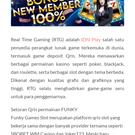
Real Time Gaming (RTG) adalah
IDN Play
salah satu
penyedia perangkat lunak game terkemuka di dunia,
termasuk game deposit Qris. Mereka menawarkan
berbagai permainan kasino seperti poker, blackjack,
dan roulette, serta berbagai slot dengan tema berbeda.
Dikenal dengan kualitas grafis dan grafiknya yang
tinggi, RTG selalu menghadirkan game-game seru
untuk para penggemarnya.
Setoran Qris permainan FUNKY
Funky Games Slot merupakan platform qris slot yang
bekerja sama dengan banyak provider ternama seperti
SBOBET, WM Casino dan Joker123. Meski baru,