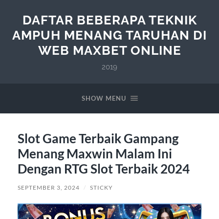
DAFTAR BEBERAPA TEKNIK
AMPUH MENANG TARUHAN DI
WEB MAXBET ONLINE
2019
SHOW MENU
Slot Game Terbaik Gampang
Menang Maxwin Malam Ini
Dengan RTG Slot Terbaik 2024
SEPTEMBER 3, 2024
/
STICKY