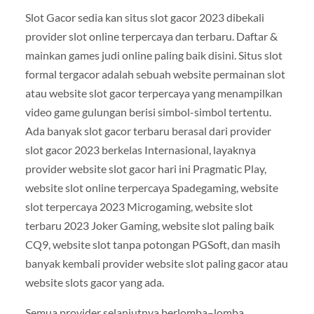
Slot Gacor sedia kan situs slot gacor 2023 dibekali
provider slot online terpercaya dan terbaru. Daftar &
mainkan games judi online paling baik disini. Situs slot
formal tergacor adalah sebuah website permainan slot
atau website slot gacor terpercaya yang menampilkan
video game gulungan berisi simbol-simbol tertentu.
Ada banyak slot gacor terbaru berasal dari provider
slot gacor 2023 berkelas Internasional, layaknya
provider website slot gacor hari ini Pragmatic Play,
website slot online terpercaya Spadegaming, website
slot terpercaya 2023 Microgaming, website slot
terbaru 2023 Joker Gaming, website slot paling baik
CQ9, website slot tanpa potongan PGSoft, dan masih
banyak kembali provider website slot paling gacor atau
website slots gacor yang ada.
Semua provider selanjutnya berlomba–lomba