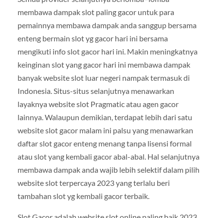
membawa dampak slot paling gacor untuk para
pemainnya membawa dampak anda sanggup bersama
enteng bermain slot yg gacor hari ini bersama
mengikuti info slot gacor hari ini. Makin meningkatnya
keinginan slot yang gacor hari ini membawa dampak
banyak website slot luar negeri nampak termasuk di
Indonesia. Situs-situs selanjutnya menawarkan
layaknya website slot Pragmatic atau agen gacor
lainnya. Walaupun demikian, terdapat lebih dari satu
website slot gacor malam ini palsu yang menawarkan
daftar slot gacor enteng menang tanpa lisensi formal
atau slot yang kembali gacor abal-abal. Hal selanjutnya
membawa dampak anda wajib lebih selektif dalam pilih
website slot terpercaya 2023 yang terlalu beri
tambahan slot yg kembali gacor terbaik.
Slot Gacor adalah website slot online paling baik 2023