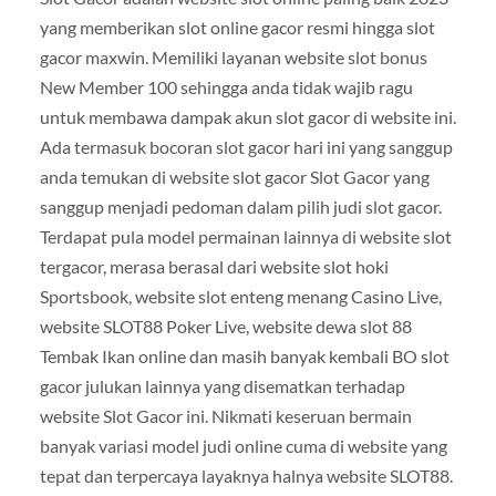
yang memberikan slot online gacor resmi hingga slot
gacor maxwin. Memiliki layanan website slot bonus
New Member 100 sehingga anda tidak wajib ragu
untuk membawa dampak akun slot gacor di website ini.
Ada termasuk bocoran slot gacor hari ini yang sanggup
anda temukan di website slot gacor Slot Gacor yang
sanggup menjadi pedoman dalam pilih judi slot gacor.
Terdapat pula model permainan lainnya di website slot
tergacor, merasa berasal dari website slot hoki
Sportsbook, website slot enteng menang Casino Live,
website SLOT88 Poker Live, website dewa slot 88
Tembak Ikan online dan masih banyak kembali BO slot
gacor julukan lainnya yang disematkan terhadap
website Slot Gacor ini. Nikmati keseruan bermain
banyak variasi model judi online cuma di website yang
tepat dan terpercaya layaknya halnya website SLOT88.