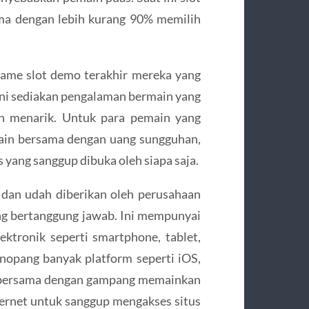
ma dengan lebih kurang 90% memilih
ame slot demo terakhir mereka yang
ni sediakan pengalaman bermain yang
n menarik. Untuk para pemain yang
ain bersama dengan uang sungguhan,
s yang sanggup dibuka oleh siapa saja.
dan udah diberikan oleh perusahaan
ing bertanggung jawab. Ini mempunyai
ktronik seperti smartphone, tablet,
enopang banyak platform seperti iOS,
 bersama dengan gampang memainkan
nternet untuk sanggup mengakses situs