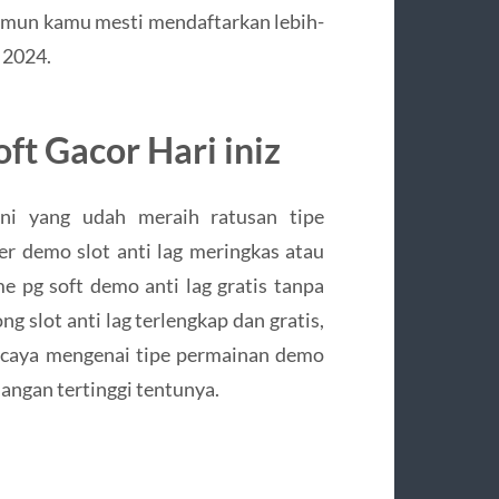
amun kamu mesti mendaftarkan lebih-
 2024.
t Gacor Hari iniz
ini yang udah meraih ratusan tipe
ier demo slot anti lag meringkas atau
 pg soft demo anti lag gratis tanpa
 slot anti lag terlengkap dan gratis,
ercaya mengenai tipe permainan demo
angan tertinggi tentunya.