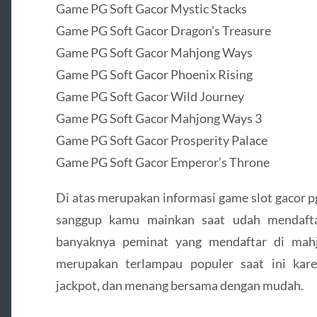
Game PG Soft Gacor Mystic Stacks
Game PG Soft Gacor Dragon’s Treasure
Game PG Soft Gacor Mahjong Ways
Game PG Soft Gacor Phoenix Rising
Game PG Soft Gacor Wild Journey
Game PG Soft Gacor Mahjong Ways 3
Game PG Soft Gacor Prosperity Palace
Game PG Soft Gacor Emperor’s Throne
Di atas merupakan informasi game slot gacor pg
sanggup kamu mainkan saat udah mendafta
banyaknya peminat yang mendaftar di mah
merupakan terlampau populer saat ini ka
jackpot, dan menang bersama dengan mudah.