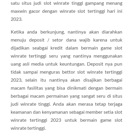
satu situs judi slot winrate tinggi gampang menang
maxwin gacor dengan winrate slot tertinggi hari ini
2023.
Ketika anda berkunjung, nantinya akan diarahkan
menuju deposit / setor dana wajib karena untuk
dijadikan seabgai kredit dalam bermain game slot
winrate tertinggi seru yang nantinya menggunakan
uang asli media untuk keuntungan. Deposit nya pun
tidak sampai menguras bettor slot winrate tertinggi
2023, selain itu nantinya akan disajikan berbagai
macam fasilitas yang bisa dinikmati dengan bermain
berbagai macam permainan yang sangat seru di situs
judi winrate tinggi. Anda akan merasa tetap terjaga
keamanan dan kenyamanan sebagai member setia slot
winrate tertinggi 2023 untuk bermain game slot
winrate tertinggi.