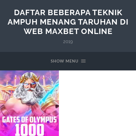
DAFTAR BEBERAPA TEKNIK
AMPUH MENANG TARUHAN DI
WEB MAXBET ONLINE
2019
SHOW MENU