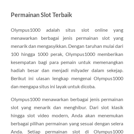
Permainan Slot Terbaik
Olympus1000 adalah situs slot online yang
menawarkan berbagai jenis permainan slot yang
menarik dan mengasyikkan. Dengan taruhan mulai dari
100 hingga 1000 perak, Olympus1000 memberikan
kesempatan bagi para pemain untuk memenangkan
hadiah besar dan menjadi milyader dalam sekejap.
Berikut ini ulasan lengkap mengenai Olympus1000
dan mengapa situs ini layak untuk dicoba.
Olympus1000 menawarkan berbagai jenis permainan
slot yang menarik dan menghibur. Dari slot klasik
hingga slot video modern, Anda akan menemukan
berbagai pilihan permainan yang sesuai dengan selera
Anda. Setiap permainan slot di Olympus1000