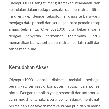
Olympus1000 sangat mengutamakan keamanan dan
keandalan dalam setiap transaksi dan permainan. Situs
ini dilengkapi dengan teknologi enkripsi terbaru yang
menjaga data pribadi dan keuangan para pemain tetap
aman. Selain itu, Olympus1000 juga bekerja sama
dengan penyedia permainan terkemuka untuk
memastikan bahwa setiap permainan berjalan adil dan
tanpa manipulasi.
Kemudahan Akses
Olympus1000 dapat diakses melalui berbagai
perangkat, termasuk komputer, laptop, dan ponsel
pintar. Dengan tampilan yang responsif dan antarmuka
yang mudah digunakan, para pemain dapat menikmati
permainan slot favorit mereka kapan pun dan di mana