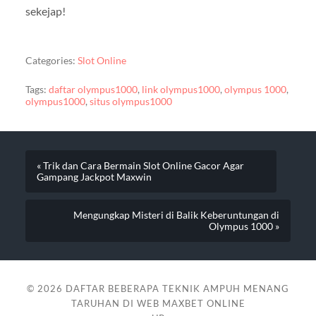
sekejap!
Categories:
Slot Online
Tags:
daftar olympus1000
,
link olympus1000
,
olympus 1000
,
olympus1000
,
situs olympus1000
« Trik dan Cara Bermain Slot Online Gacor Agar
Gampang Jackpot Maxwin
Mengungkap Misteri di Balik Keberuntungan di
Olympus 1000 »
© 2026
DAFTAR BEBERAPA TEKNIK AMPUH MENANG
TARUHAN DI WEB MAXBET ONLINE