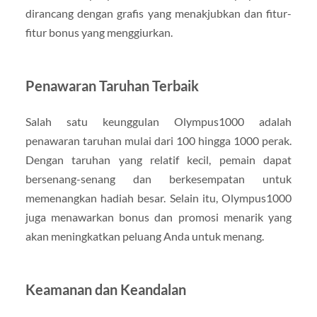
dirancang dengan grafis yang menakjubkan dan fitur-
fitur bonus yang menggiurkan.
Penawaran Taruhan Terbaik
Salah satu keunggulan Olympus1000 adalah
penawaran taruhan mulai dari 100 hingga 1000 perak.
Dengan taruhan yang relatif kecil, pemain dapat
bersenang-senang dan berkesempatan untuk
memenangkan hadiah besar. Selain itu, Olympus1000
juga menawarkan bonus dan promosi menarik yang
akan meningkatkan peluang Anda untuk menang.
Keamanan dan Keandalan