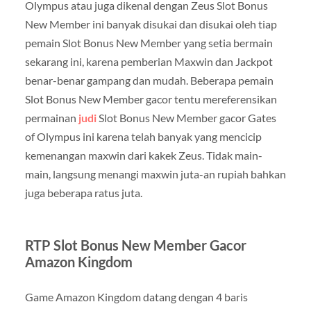
Olympus atau juga dikenal dengan Zeus Slot Bonus
New Member ini banyak disukai dan disukai oleh tiap
pemain Slot Bonus New Member yang setia bermain
sekarang ini, karena pemberian Maxwin dan Jackpot
benar-benar gampang dan mudah. Beberapa pemain
Slot Bonus New Member gacor tentu mereferensikan
permainan
judi
Slot Bonus New Member gacor Gates
of Olympus ini karena telah banyak yang mencicip
kemenangan maxwin dari kakek Zeus. Tidak main-
main, langsung menangi maxwin juta-an rupiah bahkan
juga beberapa ratus juta.
RTP Slot Bonus New Member Gacor
Amazon Kingdom
Game Amazon Kingdom datang dengan 4 baris