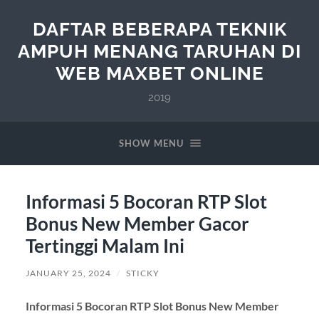
DAFTAR BEBERAPA TEKNIK
AMPUH MENANG TARUHAN DI
WEB MAXBET ONLINE
2019
SHOW MENU
Informasi 5 Bocoran RTP Slot
Bonus New Member Gacor
Tertinggi Malam Ini
JANUARY 25, 2024
/
STICKY
Informasi 5 Bocoran RTP Slot Bonus New Member