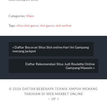
Categories:
Main
Tags:
situs slot gacor
,
slot gacor
,
slot online
« Daftar Bocoran Situs Slot online Hari Ini Gampang
menang jackpot
Daftar Rekomendasi Situs Judi Roulette Online
Gampang Maxwin »
© 2026
DAFTAR BEBERAPA TEKNIK AMPUH MENANG
TARUHAN DI WEB MAXBET ONLINE
—
UP ↑