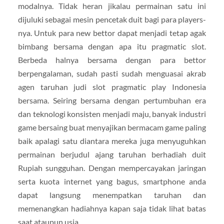
modalnya. Tidak heran jikalau permainan satu ini
dijuluki sebagai mesin pencetak duit bagi para players-
nya. Untuk para new bettor dapat menjadi tetap agak
bimbang bersama dengan apa itu pragmatic slot.
Berbeda halnya bersama dengan para bettor
berpengalaman, sudah pasti sudah menguasai akrab
agen taruhan judi slot pragmatic play Indonesia
bersama. Seiring bersama dengan pertumbuhan era
dan teknologi konsisten menjadi maju, banyak industri
game bersaing buat menyajikan bermacam game paling
baik apalagi satu diantara mereka juga menyuguhkan
permainan berjudul ajang taruhan berhadiah duit
Rupiah sungguhan. Dengan mempercayakan jaringan
serta kuota internet yang bagus, smartphone anda
dapat langsung menempatkan taruhan dan
memenangkan hadiahnya kapan saja tidak lihat batas
saat ataupun usia.