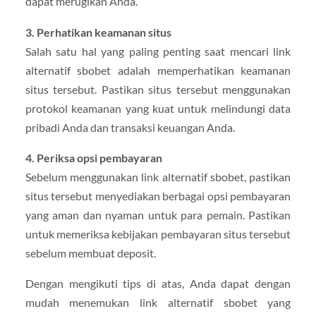
dapat merugikan Anda.
3. Perhatikan keamanan situs
Salah satu hal yang paling penting saat mencari link
alternatif sbobet adalah memperhatikan keamanan
situs tersebut. Pastikan situs tersebut menggunakan
protokol keamanan yang kuat untuk melindungi data
pribadi Anda dan transaksi keuangan Anda.
4. Periksa opsi pembayaran
Sebelum menggunakan link alternatif sbobet, pastikan
situs tersebut menyediakan berbagai opsi pembayaran
yang aman dan nyaman untuk para pemain. Pastikan
untuk memeriksa kebijakan pembayaran situs tersebut
sebelum membuat deposit.
Dengan mengikuti tips di atas, Anda dapat dengan
mudah menemukan link alternatif sbobet yang