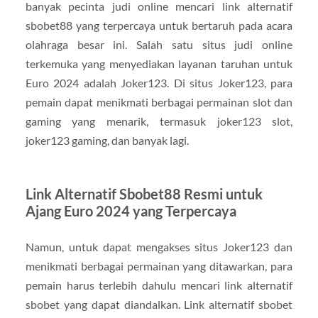
banyak pecinta judi online mencari link alternatif
sbobet88 yang terpercaya untuk bertaruh pada acara
olahraga besar ini. Salah satu situs judi online
terkemuka yang menyediakan layanan taruhan untuk
Euro 2024 adalah Joker123. Di situs Joker123, para
pemain dapat menikmati berbagai permainan slot dan
gaming yang menarik, termasuk joker123 slot,
joker123 gaming, dan banyak lagi.
Link Alternatif Sbobet88 Resmi untuk
Ajang Euro 2024 yang Terpercaya
Namun, untuk dapat mengakses situs Joker123 dan
menikmati berbagai permainan yang ditawarkan, para
pemain harus terlebih dahulu mencari link alternatif
sbobet yang dapat diandalkan. Link alternatif sbobet