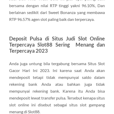
bersama dengan nilai RTP tinggi yakni 96.10%, Dan
berlainan sedikit dari Sweet Bonanza yang membawa
RTP 96.57% agen slot paling baik dan terpercaya.
Deposit Pulsa di Situs Judi Slot Online
Terpercaya Slot88 Sering Menang dan
Terpercaya 2023
Anda juga untung bila tergabung bersama Situs Slot
Gacor Hari Ini 2023. Ini karena saat Anda akan
mendeposit tetapi tidak mempunyai saldo dalam
rekening bank Anda atau bahkan juga tidak
mempunyai rekening bank. Karena itu Anda bisa
mendeposit lewat transfer pulsa. Tersebut kenapa situs
slot online ini disebut sebagai situs slot gampang
menang di Slot88.