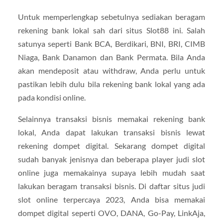
Untuk memperlengkap sebetulnya sediakan beragam
rekening bank lokal sah dari situs Slot88 ini. Salah
satunya seperti Bank BCA, Berdikari, BNI, BRI, CIMB
Niaga, Bank Danamon dan Bank Permata. Bila Anda
akan mendeposit atau withdraw, Anda perlu untuk
pastikan lebih dulu bila rekening bank lokal yang ada
pada kondisi online.
Selainnya transaksi bisnis memakai rekening bank
lokal, Anda dapat lakukan transaksi bisnis lewat
rekening dompet digital. Sekarang dompet digital
sudah banyak jenisnya dan beberapa player judi slot
online juga memakainya supaya lebih mudah saat
lakukan beragam transaksi bisnis. Di daftar situs judi
slot online terpercaya 2023, Anda bisa memakai
dompet digital seperti OVO, DANA, Go-Pay, LinkAja,