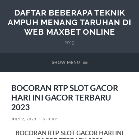
DAFTAR BEBERAPA TEKNIK
AMPUH MENANG TARUHAN DI
WEB MAXBET ONLINE
2019
SHOW MENU
BOCORAN RTP SLOT GACOR
HARI INI GACOR TERBARU
2023
JULY 2, 2023
/
STICKY
BOCORAN RTP SLOT GACOR HARI INI