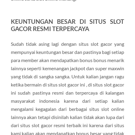
KEUNTUNGAN BESAR DI SITUS SLOT
GACOR RESMI TERPERCAYA
Sudah tidak asing lagi dengan situs slot gacor yang
mempunyai keuntungan besar dan pastinya bagi setiap
para member akan mendapatkan bonus bonus menarik
lainnya seperti kemenangan jackpot dan super maxwin
yang tidak di sangka sangka. Untuk kalian jangan ragu
ketika bermain di situs slot gacor ini , di situs slot gacor
ini sudah pastinya resmi dan terpercaya di kalangan
masyarakat indonesia karena dari setiap kalian
mengalami kegagalan dari berbagai situs slot online
lainnya akan tetapi disinilah kalian tidak akan lupa dari
dari situs slot gacor resmi terbaik ini karena dari situs
kami kalian akan mendapatkan bonus besar yang tidak