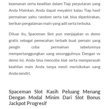
keamanan serta keadilan dalam Tiap perputaran yang
Anda Mainkan. Anda dapat meyakini kalau Tiap hasil
permainan yaitu random serta tak bisa diperkirakan,
berikan pengalaman main yang adil serta terbuka.
Diluar itu, Spaceman Slot pun menjajakan vs demo
gratis sebagai pemecahan terbaik buat pemain yang
pengin coba permainan sebelumnya
mempertanggungkan uang sesungguhnya. Dengan vs
demo ini, Anda bisa mencoba kiat serta memperasah
keahlian main Anda tanpa mesti merisikokan uang
Anda sendiri.
Spaceman Slot Kasih Peluang Menang
Dengan Modal Minim Dari Slot Bonus
Jackpot Progresif