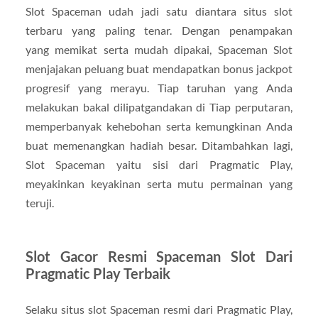
Slot Spaceman udah jadi satu diantara situs slot
terbaru yang paling tenar. Dengan penampakan
yang memikat serta mudah dipakai, Spaceman Slot
menjajakan peluang buat mendapatkan bonus jackpot
progresif yang merayu. Tiap taruhan yang Anda
melakukan bakal dilipatgandakan di Tiap perputaran,
memperbanyak kehebohan serta kemungkinan Anda
buat memenangkan hadiah besar. Ditambahkan lagi,
Slot Spaceman yaitu sisi dari Pragmatic Play,
meyakinkan keyakinan serta mutu permainan yang
teruji.
Slot Gacor Resmi Spaceman Slot Dari
Pragmatic Play Terbaik
Selaku situs slot Spaceman resmi dari Pragmatic Play,