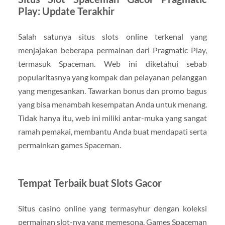
Play: Update Terakhir
Salah satunya situs slots online terkenal yang
menjajakan beberapa permainan dari Pragmatic Play,
termasuk Spaceman. Web ini diketahui sebab
popularitasnya yang kompak dan pelayanan pelanggan
yang mengesankan. Tawarkan bonus dan promo bagus
yang bisa menambah kesempatan Anda untuk menang.
Tidak hanya itu, web ini miliki antar-muka yang sangat
ramah pemakai, membantu Anda buat mendapati serta
permainkan games Spaceman.
Tempat Terbaik buat Slots Gacor
Situs casino online yang termasyhur dengan koleksi
permainan slot-nya yang memesona. Games Spaceman