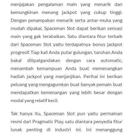
menjajakan pengalaman main yang menarik dan
kemungkinan menang jackpot yang cukup tinggi.
Dengan penampakan menarik serta antar-muka yang
mudah dipakai, Spaceman Slot dapat berikan sensasi
main yang gak terabaikan. Satu diantara fitur terbaik
dari Spaceman Slot yaitu terdapatnya bonus jackpot
progresif. Tiap kali Anda putar gulungan, taruhan Anda
bakal dilipatgandakan dengan cara automatic,
menambah kemampuan Anda buat memenangkan
hadiah jackpot yang menjanjikan. Perihal ini berikan
peluang yang mengagumkan buat banyak pemain buat
mendapatkan kemenangan yang lebih besar dengan
modal yang relatif kecil.
Tak hanya itu, Spaceman Slot pun yaitu permainan
resmi dari Pragmatic Play, satu diantara penyedia fitur
lunak penting di industri ini. Ini menanggung