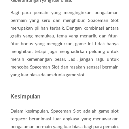
Bagi para pemain yang menginginkan pengalaman
bermain yang seru dan menghibur, Spaceman Slot
merupakan pilihan terbaik. Dengan kombinasi antara
grafis yang memukau, tema yang menarik, dan fitur-
fitur bonus yang menggiurkan, game ini tidak hanya
menghibur, tetapi juga menghadirkan peluang untuk
meraih kemenangan besar. Jadi, jangan ragu untuk
mencoba Spaceman Slot dan rasakan sensasi bermain
yang luar biasa dalam dunia game slot.
Kesimpulan
Dalam kesimpulan, Spaceman Slot adalah game slot
tergacor beranimasi luar angkasa yang menawarkan
pengalaman bermain yang luar biasa bagi para pemain.