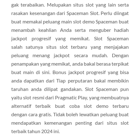
gak terabaikan. Melupakan situs slot yang lain serta
rasakan kesenangan dari Spaceman Slot. Perlu diingat
buat memakai peluang main slot demo Spaceman buat
menambah keahlian Anda serta menguber hadiah
jackpot progresif yang memikat. Slot Spaceman
salah satunya situs slot terbaru yang menjajakan
peluang menang jackpot secara mudah. Dengan
penampakan yang memikat, anda bakal berasa terpikat
buat main di sini. Bonus jackpot progresif yang bisa
anda dapatkan dari Tiap perputaran bakal membikin
taruhan anda dilipat gandakan. Slot Spaceman pun
yaitu slot resmi dari Pragmatic Play, yang membuatnya
alternatif terbaik buat coba slot demo terbaru
dengan cara gratis. Tidak boleh lewatkan peluang buat
mendapatkan kemenangan penting dari situs slot
terbaik tahun 2024 ini.