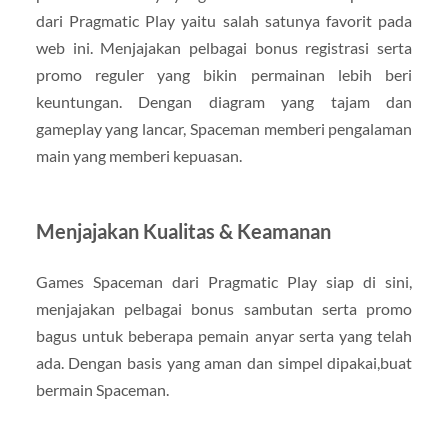
dari Pragmatic Play yaitu salah satunya favorit pada
web ini. Menjajakan pelbagai bonus registrasi serta
promo reguler yang bikin permainan lebih beri
keuntungan. Dengan diagram yang tajam dan
gameplay yang lancar, Spaceman memberi pengalaman
main yang memberi kepuasan.
Menjajakan Kualitas & Keamanan
Games Spaceman dari Pragmatic Play siap di sini,
menjajakan pelbagai bonus sambutan serta promo
bagus untuk beberapa pemain anyar serta yang telah
ada. Dengan basis yang aman dan simpel dipakai,buat
bermain Spaceman.