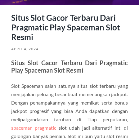
Situs Slot Gacor Terbaru Dari
Pragmatic Play Spaceman Slot
Resmi
APRIL 4, 2024
Situs Slot Gacor Terbaru Dari Pragmatic
Play Spaceman Slot Resmi
Slot Spaceman salah satunya situs slot terbaru yang
menjajakan peluang besar buat memenangkan jackpot.
Dengan penampakannya yang memikat serta bonus
jackpot progresif yang bisa Anda dapatkan dengan
melipatgandakan taruhan di Tiap perputaran,
spaceman pragmatic
slot udah jadi alternatif inti di
golongan banyak pemain. Slot ini pun yaitu slot resmi