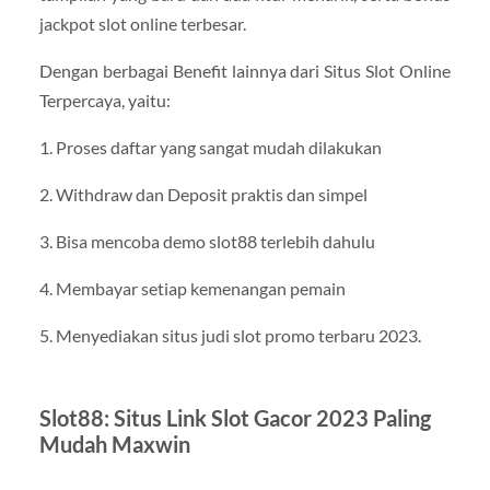
jackpot slot online terbesar.
Dengan berbagai Benefit lainnya dari Situs Slot Online
Terpercaya, yaitu:
1. Proses daftar yang sangat mudah dilakukan
2. Withdraw dan Deposit praktis dan simpel
3. Bisa mencoba demo slot88 terlebih dahulu
4. Membayar setiap kemenangan pemain
5. Menyediakan situs judi slot promo terbaru 2023.
Slot88: Situs Link Slot Gacor 2023 Paling
Mudah Maxwin