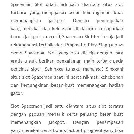
Spaceman Slot udah jadi satu diantara situs slot
terbaru yang menjajakan besar kemungkinan buat
memenangkan jackpot. Dengan penampakan
yang memikat dan keluasaan di dalam mendapatkan
bonus jackpot progresif, Spaceman Slot tentu saja jadi
rekomendasi terbaik dari Pragmatic Play. Siap pun vs
demo Spaceman Slot yang bisa dicicip dengan cara
gratis untuk berikan pengalaman main terbaik pada
pencinta slot . Sehingga tunggu manalagi? Singgahi
situs slot Spaceman saat ini serta nikmati kehebohan
dan kemungkinan besar buat memenangkan hadiah
gacor.
Slot Spaceman jadi satu diantara situs slot teratas
dengan paduan menarik serta peluang besar buat
memenangkan jackpot. Dengan penampakan
yang memikat serta bonus jackpot progresif yang bisa