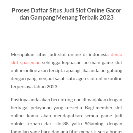
Proses Daftar Situs Judi Slot Online Gacor
dan Gampang Menang Terbaik 2023
Merupakan situs judi slot online di indonesia
demo
slot spaceman
sehingga kepuasan bermain game slot
online online akan tercipta apalagi jika anda bergabung
dengan yang menjadi salah satu agen slot online online
terpercaya tahun 2023.
Pastinya anda akan beruntung dan dimanjakan dengan
berbagai pelayanan yang tersedia. Bagi member slot
online, kamu akan mendapatkan semua game judi
onlnie terbaru dari slot88 yaitu 9Gaming, dengan
tampilan yang baru dan ada fitur menarik, serta bonus