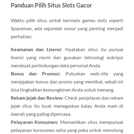
Panduan Pilih Situs Slots Gacor
Waktu pilih situs untuk bermain games slots seperti
Spaceman, ada sejumlah unsur yang penting menjadi
perhatian:
Keamanan dan Lisensi
: Nyatakan situs itu punyai
lisensi yang resmi dan gunakan tehnologi enkripsi
membuat perlindungan data personal Anda.
Bonus dan Promos
i: Putuskan web-site yang
menjajakan bonus dan promo yang memikat, sebab ini
bisa tingkatkan kemungkinan Anda untuk menang.
Rekam jejak dan Review
: Check penjelasan dan rekam
jejak situs itu buat menegaskan kalau Anda main di
daerah yang paling dipercaya.
Pelayanan Konsumen
: Memastikan situs mempunyai
pelayanan konsumen setia yang peka untuk menolong