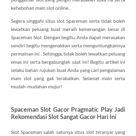
kehebohan main slot online.
Segera singgahi situs slot Spaceman serta tidak boleh
lewatkan peluang buat meraih kemenangan besar di
Spaceman Slot. Dengan begitu, Anda dapat merasakan
sendiri begitu mengenakkan serta menguntungkannya
permainan ini . Sehingga, tidak boleh lewatkan peluang
emas ini serta bergabunglah saat ini! Begitu artikel ini
selaku bahan rujukan buat Anda yang cari pengalaman
main slot yang gak terabaikan. Selamat main serta
mudah-mudahan mujur!
Spaceman Slot Gacor Pragmatic Play Jadi
Rekomendasi Slot Sangat Gacor Hari Ini
Slot Spaceman salah satunya situs slot teranyar yang