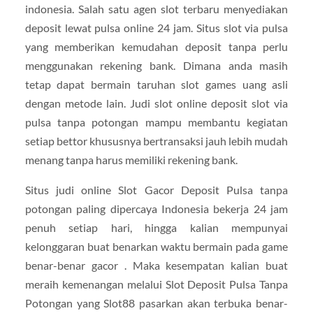
indonesia. Salah satu agen slot terbaru menyediakan
deposit lewat pulsa online 24 jam. Situs slot via pulsa
yang memberikan kemudahan deposit tanpa perlu
menggunakan rekening bank. Dimana anda masih
tetap dapat bermain taruhan slot games uang asli
dengan metode lain. Judi slot online deposit slot via
pulsa tanpa potongan mampu membantu kegiatan
setiap bettor khususnya bertransaksi jauh lebih mudah
menang tanpa harus memiliki rekening bank.
Situs judi online Slot Gacor Deposit Pulsa tanpa
potongan paling dipercaya Indonesia bekerja 24 jam
penuh setiap hari, hingga kalian mempunyai
kelonggaran buat benarkan waktu bermain pada game
benar-benar gacor . Maka kesempatan kalian buat
meraih kemenangan melalui Slot Deposit Pulsa Tanpa
Potongan yang Slot88 pasarkan akan terbuka benar-