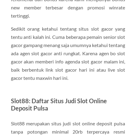
new member terbesar dengan promosi winrate
tertinggi.
Sedikit orang ketahui tentang situs slot gacor yang
tentu anti kalah ini. Cuma beberapa pemain senior slot
gacor gampang menang saja umumnya ketahui tentang
ada agen slot gacor anti rungkat. Karena agen bo slot
gacor akan memberi info agenda slot gacor malam ini,
baik berbentuk link slot gacor hari ini atau live slot
gacor tentu maxwin hari ini.
Slot88: Daftar Situs Judi Slot Online
Deposit Pulsa
Slot88 merupakan situs judi slot online deposit pulsa
tanpa potongan minimal 20rb terpercaya resmi