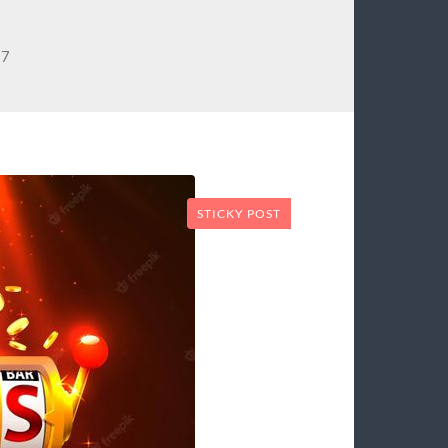
77
STICKY POST