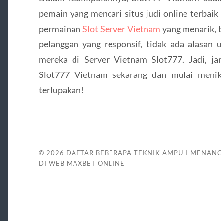
pemain yang mencari situs judi online terbai
permainan
Slot Server Vietnam
yang menarik, 
pelanggan yang responsif, tidak ada alasan
mereka di Server Vietnam Slot777. Jadi, j
Slot777 Vietnam sekarang dan mulai menik
terlupakan!
© 2026
DAFTAR BEBERAPA TEKNIK AMPUH MENAN
DI WEB MAXBET ONLINE