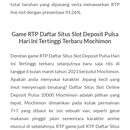
total taruhan yang dipasang serta menawarkan RTP
live slot dengan presentase 91.26%.
Game RTP Daftar Situs Slot Deposit Pulsa
Hari Ini Tertinggi Terbaru Mochimon
Deretan game RTP Daftar Situs Slot Deposit Pulsa Hari
Ini Tertinggi terbaru selanjutnya baru saja rilis di
tanggal 6 bulan maret tahun 2023 berjudul Mochimon.
Apakah anda menyukai karakter Jepang kecil yang
imut menyerupai binatang? Daftar Situs Slot Online
Deposit Pulsa 10000 Mochimon adalah pilihan yang
tepat. Mochimon dimainkan pada kotak permainan
7×7 yang dibaut ke sisi sebuah van, seperti gerai
makanan pinggir jalan sementara karakter anime
muncul di sebelahnya. RTP game judi RTP Daftar Situs