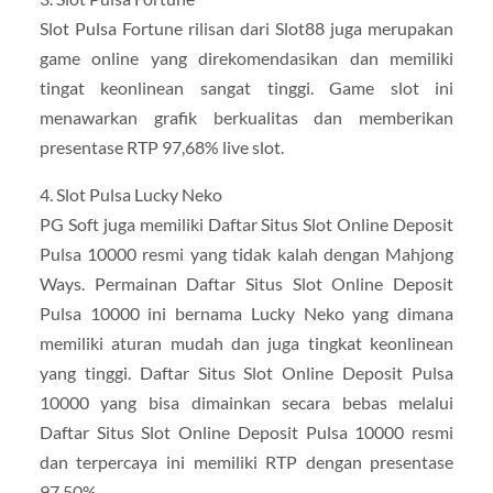
Slot Pulsa Fortune rilisan dari Slot88 juga merupakan
game online yang direkomendasikan dan memiliki
tingat keonlinean sangat tinggi. Game slot ini
menawarkan grafik berkualitas dan memberikan
presentase RTP 97,68% live slot.
4. Slot Pulsa Lucky Neko
PG Soft juga memiliki Daftar Situs Slot Online Deposit
Pulsa 10000 resmi yang tidak kalah dengan Mahjong
Ways. Permainan Daftar Situs Slot Online Deposit
Pulsa 10000 ini bernama Lucky Neko yang dimana
memiliki aturan mudah dan juga tingkat keonlinean
yang tinggi. Daftar Situs Slot Online Deposit Pulsa
10000 yang bisa dimainkan secara bebas melalui
Daftar Situs Slot Online Deposit Pulsa 10000 resmi
dan terpercaya ini memiliki RTP dengan presentase
97,50%.