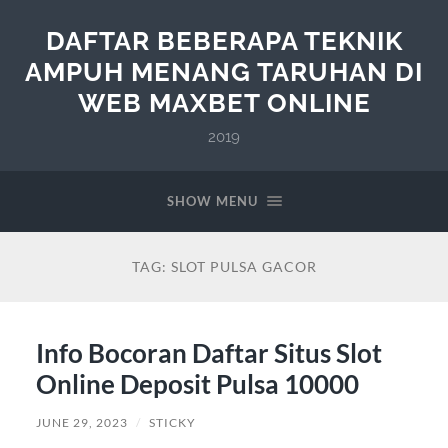
DAFTAR BEBERAPA TEKNIK
AMPUH MENANG TARUHAN DI
WEB MAXBET ONLINE
2019
SHOW MENU
TAG:
SLOT PULSA GACOR
Info Bocoran Daftar Situs Slot
Online Deposit Pulsa 10000
JUNE 29, 2023
/
STICKY