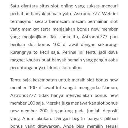
Satu diantara situs slot online yang sukses mencuri
perhatian banyak pemain yaitu Astronot777. Web ini
termasyhur secara bermacam macam permainan slot
yang memikat serta menjajakan bonus new member
yang menjanjikan. Tak cuma itu, Astronot777 pun
berikan slot bonus 100 di awal dengan sekurang-
kurangnya to kecil saja. Perihal ini tentu jadi daya
magnet khusus buat banyak pemain yang pengin coba
peruntungannya di dunia slot online.
Tentu saja, kesempatan untuk meraih slot bonus new
member 100 di awal ini sangat menggoda. Namun,
Astronot777 tidak hanya menyediakan bonus new
member 100 saja. Mereka juga menawarkan slot bonus
new member 200, tergantung pada jumlah deposit
yang Anda lakukan. Dengan begitu banyak pilihan
bonus yang ditawarkan, Anda bisa memilih sesuai