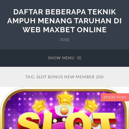
DAFTAR BEBERAPA TEKNIK
AMPUH MENANG TARUHAN DI
WEB MAXBET ONLINE
2019
SHOW MENU
TAG:
SLOT BONUS NEW MEMBER 200
STICKY POST