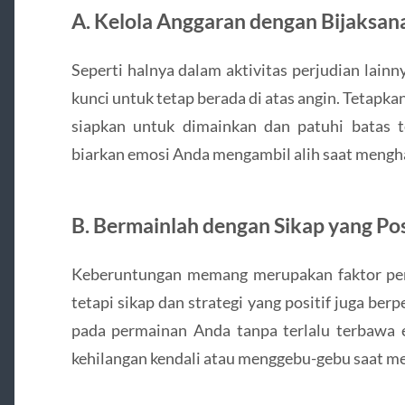
A. Kelola Anggaran dengan Bijaksan
Seperti halnya dalam aktivitas perjudian lain
kunci untuk tetap berada di atas angin. Tetapk
siapkan untuk dimainkan dan patuhi batas t
biarkan emosi Anda mengambil alih saat mengh
B. Bermainlah dengan Sikap yang Pos
Keberuntungan memang merupakan faktor pen
tetapi sikap dan strategi yang positif juga ber
pada permainan Anda tanpa terlalu terbawa e
kehilangan kendali atau menggebu-gebu saat 