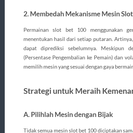
2. Membedah Mekanisme Mesin Slot
Permainan slot bet 100 menggunakan ge
menentukan hasil dari setiap putaran. Artinya
dapat diprediksi sebelumnya. Meskipun 
(Persentase Pengembalian ke Pemain) dan vol
memilih mesin yang sesuai dengan gaya bermain 
Strategi untuk Meraih Kemena
A. Pilihlah Mesin dengan Bijak
Tidak semua mesin slot bet 100 diciptakan sama