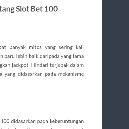
tang Slot Bet 100
apat banyak mitos yang sering kali
 baru lebih baik daripada yang lama
kan jackpot. Hindari terjebak dalam
kta yang didasarkan pada mekanisme
 100 didasarkan pada keberuntungan