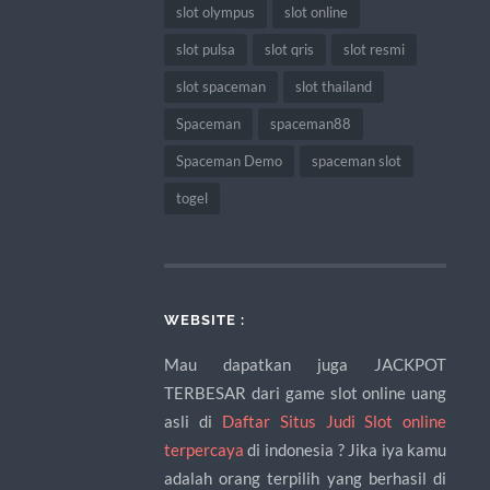
slot olympus
slot online
slot pulsa
slot qris
slot resmi
slot spaceman
slot thailand
Spaceman
spaceman88
Spaceman Demo
spaceman slot
togel
WEBSITE :
Mau dapatkan juga JACKPOT
TERBESAR dari game slot online uang
asli di
Daftar Situs Judi Slot online
terpercaya
di indonesia ? Jika iya kamu
adalah orang terpilih yang berhasil di