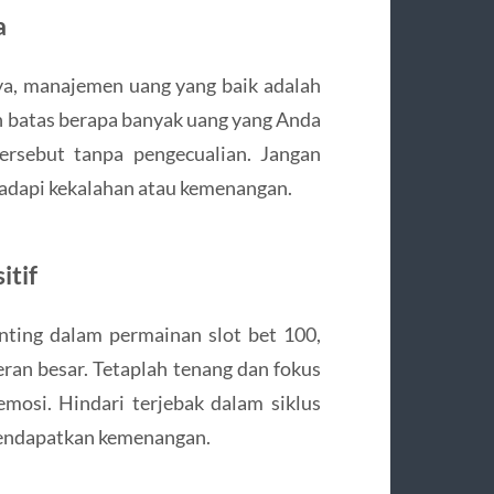
a
nya, manajemen uang yang baik adalah
an batas berapa banyak uang yang Anda
ersebut tanpa pengecualian. Jangan
adapi kekalahan atau kemenangan.
itif
ting dalam permainan slot bet 100,
peran besar. Tetaplah tenang dan fokus
mosi. Hindari terjebak dalam siklus
mendapatkan kemenangan.