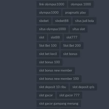
link olympus1000
olympus 1000
olympus1000
pragmatic play
sbobet
sbobet88
situs judi bola
situs olympus1000
situs slot
slot
slot88
slot777
Slot Bet 100
Slot Bet 200
slot bet kecil
slot bonus
slot bonus 100
slot bonus new member
slot bonus new member 100
slot deposit 10 ribu
slot deposit qris
slot gacor
slot gacor 777
slot gacor gampang menang