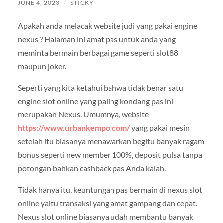
JUNE 4, 2023
/
STICKY
Apakah anda melacak website judi yang pakai engine
nexus ? Halaman ini amat pas untuk anda yang
meminta bermain berbagai game seperti slot88
maupun joker.
Seperti yang kita ketahui bahwa tidak benar satu
engine slot online yang paling kondang pas ini
merupakan Nexus. Umumnya, website
https://www.urbankempo.com/
yang pakai mesin
setelah itu biasanya menawarkan begitu banyak ragam
bonus seperti new member 100%, deposit pulsa tanpa
potongan bahkan cashback pas Anda kalah.
Tidak hanya itu, keuntungan pas bermain di nexus slot
online yaitu transaksi yang amat gampang dan cepat.
Nexus slot online biasanya udah membantu banyak