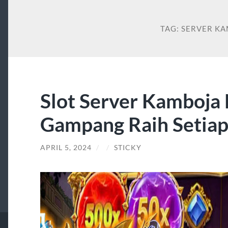
TAG:
SERVER K
Slot Server Kamboja 
Gampang Raih Setia
APRIL 5, 2024
/
/
STICKY