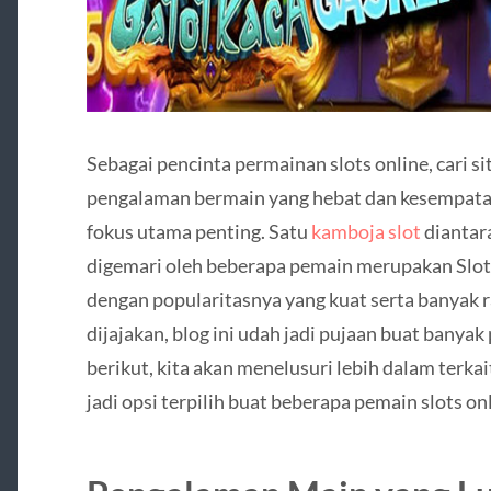
Sebagai pencinta permainan slots online, cari si
pengalaman bermain yang hebat dan kesempata
fokus utama penting. Satu
kamboja slot
diantara
digemari oleh beberapa pemain merupakan Slot
dengan popularitasnya yang kuat serta banyak 
dijajakan, blog ini udah jadi pujaan buat banyak
berikut, kita akan menelusuri lebih dalam terka
jadi opsi terpilih buat beberapa pemain slots onl