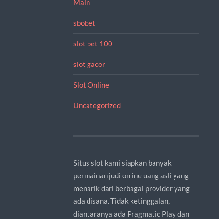
Main
sbobet
slot bet 100
slot gacor
Slot Online
Uncategorized
Situs slot kami siapkan banyak
permainan judi online uang asli yang
menarik dari berbagai provider yang
ada disana. Tidak ketinggalan,
diantaranya ada Pragmatic Play dan