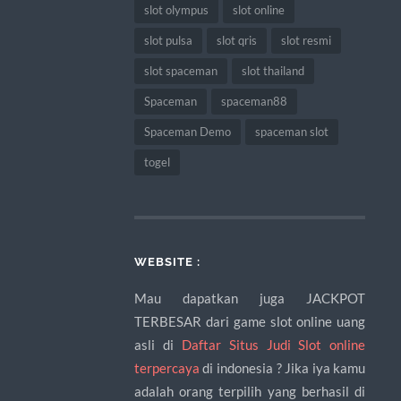
slot olympus
slot online
slot pulsa
slot qris
slot resmi
slot spaceman
slot thailand
Spaceman
spaceman88
Spaceman Demo
spaceman slot
togel
WEBSITE :
Mau dapatkan juga JACKPOT
TERBESAR dari game slot online uang
asli di
Daftar Situs Judi Slot online
terpercaya
di indonesia ? Jika iya kamu
adalah orang terpilih yang berhasil di