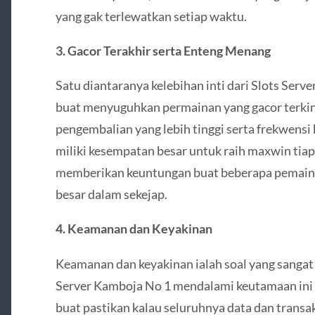
yang gak terlewatkan setiap waktu.
3. Gacor Terakhir serta Enteng Menang
Satu diantaranya kelebihan inti dari Slots Ser
buat menyuguhkan permainan yang gacor terkin
pengembalian yang lebih tinggi serta frekwens
miliki kesempatan besar untuk raih maxwin tiap-t
memberikan keuntungan buat beberapa pemain
besar dalam sekejap.
4. Keamanan dan Keyakinan
Keamanan dan keyakinan ialah soal yang sangat p
Server Kamboja No 1 mendalami keutamaan ini 
buat pastikan kalau seluruhnya data dan transa