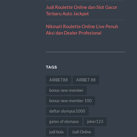
Judi Roulette Online dan Slot Gacor
Terbaru Auto Jackpot
Nikmati Roulette Online Live Penuh
Aksi dan Dealer Profesional
TAGS
AIRBET88
AIRBET 88
bonus new member
bonus new member 100
daftar olympus1000
gates of olympus
joker123
judi bola
Judi Online