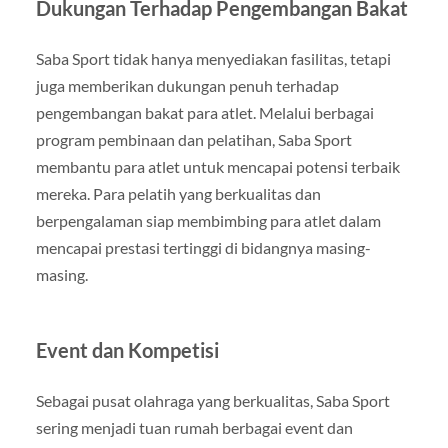
Dukungan Terhadap Pengembangan Bakat
Saba Sport tidak hanya menyediakan fasilitas, tetapi
juga memberikan dukungan penuh terhadap
pengembangan bakat para atlet. Melalui berbagai
program pembinaan dan pelatihan, Saba Sport
membantu para atlet untuk mencapai potensi terbaik
mereka. Para pelatih yang berkualitas dan
berpengalaman siap membimbing para atlet dalam
mencapai prestasi tertinggi di bidangnya masing-
masing.
Event dan Kompetisi
Sebagai pusat olahraga yang berkualitas, Saba Sport
sering menjadi tuan rumah berbagai event dan