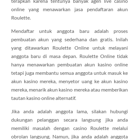
terapkan karena tentunya banyak agen live casino
online yang menawarkan jasa pendaftaran akun
Roulette.
Mendaftar untuk anggota baru adalah proses
pembuatan akun yang sederhana dan gratis. Inilah
yang ditawarkan Roulette Online untuk melayani
anggota baru di masa depan. Roulette Online tidak
hanya menawarkan pembuatan akun kasino online
tetapi juga membantu semua anggota untuk masuk ke
akun kasino mereka, menyetor uang ke akun kasino
mereka, menarik akun kasino mereka atau memberikan
tautan kasino online alternatif.
Jika anda adalah anggota lama, silakan hubungi
dukungan pelanggan secara langsung jika anda
memiliki masalah dengan casino Roulette melalui
obrolan langsung. Namun, jika anda adalah anggota