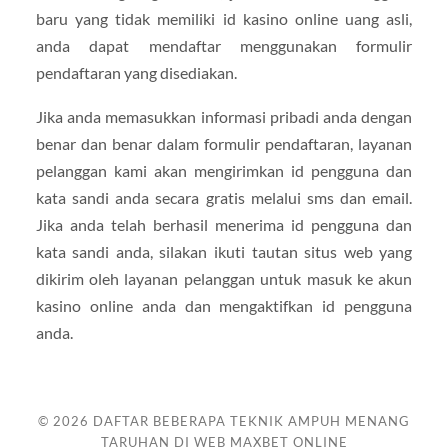
baru yang tidak memiliki id kasino online uang asli,
anda dapat mendaftar menggunakan formulir
pendaftaran yang disediakan.
Jika anda memasukkan informasi pribadi anda dengan
benar dan benar dalam formulir pendaftaran, layanan
pelanggan kami akan mengirimkan id pengguna dan
kata sandi anda secara gratis melalui sms dan email.
Jika anda telah berhasil menerima id pengguna dan
kata sandi anda, silakan ikuti tautan situs web yang
dikirim oleh layanan pelanggan untuk masuk ke akun
kasino online anda dan mengaktifkan id pengguna
anda.
© 2026
DAFTAR BEBERAPA TEKNIK AMPUH MENANG
TARUHAN DI WEB MAXBET ONLINE