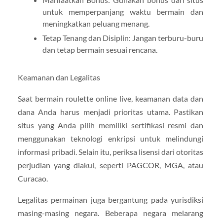
untuk memperpanjang waktu bermain dan
meningkatkan peluang menang.
Tetap Tenang dan Disiplin: Jangan terburu-buru
dan tetap bermain sesuai rencana.
Keamanan dan Legalitas
Saat bermain roulette online live, keamanan data dan
dana Anda harus menjadi prioritas utama. Pastikan
situs yang Anda pilih memiliki sertifikasi resmi dan
menggunakan teknologi enkripsi untuk melindungi
informasi pribadi. Selain itu, periksa lisensi dari otoritas
perjudian yang diakui, seperti PAGCOR, MGA, atau
Curacao.
Legalitas permainan juga bergantung pada yurisdiksi
masing-masing negara. Beberapa negara melarang