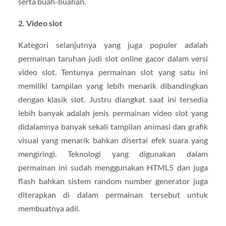
serta buah-buahan.
2. Video slot
Kategori selanjutnya yang juga populer adalah
permainan taruhan judi slot online gacor dalam versi
video slot. Tentunya permainan slot yang satu ini
memiliki tampilan yang lebih menarik dibandingkan
dengan klasik slot. Justru diangkat saat ini tersedia
lebih banyak adalah jenis permainan video slot yang
didalamnya banyak sekali tampilan animasi dan grafik
visual yang menarik bahkan disertai efek suara yang
mengiringi. Teknologi yang digunakan dalam
permainan ini sudah menggunakan HTML5 dan juga
flash bahkan sistem random number generator juga
diterapkan di dalam permainan tersebut untuk
membuatnya adil.