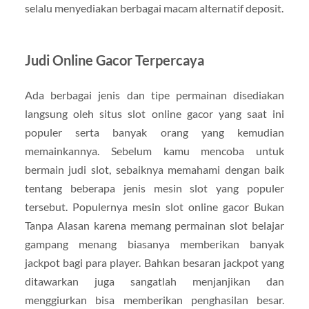
selalu menyediakan berbagai macam alternatif deposit.
Judi Online Gacor Terpercaya
Ada berbagai jenis dan tipe permainan disediakan
langsung oleh situs slot online gacor yang saat ini
populer serta banyak orang yang kemudian
memainkannya. Sebelum kamu mencoba untuk
bermain judi slot, sebaiknya memahami dengan baik
tentang beberapa jenis mesin slot yang populer
tersebut. Populernya mesin slot online gacor Bukan
Tanpa Alasan karena memang permainan slot belajar
gampang menang biasanya memberikan banyak
jackpot bagi para player. Bahkan besaran jackpot yang
ditawarkan juga sangatlah menjanjikan dan
menggiurkan bisa memberikan penghasilan besar.