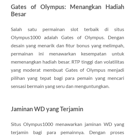
Gates of Olympus: Menangkan Hadiah
Besar
Salah satu permainan slot terbaik di situs
Olympus1000 adalah Gates of Olympus. Dengan
desain yang menarik dan fitur bonus yang melimpah,
permainan ini menawarkan kesempatan untuk
memenangkan hadiah besar. RTP tinggi dan volatilitas
yang moderat membuat Gates of Olympus menjadi
pilihan yang tepat bagi para pemain yang mencari
sensasi bermain yang seru dan menguntungkan.
Jaminan WD yang Terjamin
Situs Olympus1000 menawarkan jaminan WD yang
terjamin bagi para pemainnya. Dengan proses