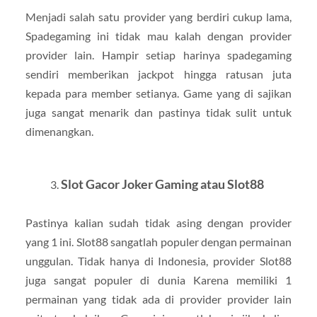
Menjadi salah satu provider yang berdiri cukup lama,
Spadegaming ini tidak mau kalah dengan provider
provider lain. Hampir setiap harinya spadegaming
sendiri memberikan jackpot hingga ratusan juta
kepada para member setianya. Game yang di sajikan
juga sangat menarik dan pastinya tidak sulit untuk
dimenangkan.
Slot Gacor Joker Gaming atau Slot88
Pastinya kalian sudah tidak asing dengan provider
yang 1 ini. Slot88 sangatlah populer dengan permainan
unggulan. Tidak hanya di Indonesia, provider Slot88
juga sangat populer di dunia Karena memiliki 1
permainan yang tidak ada di provider provider lain