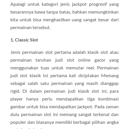
Apalagi untuk kategori jenis jackpot progresif yang
besarannya bawa tanpa batas, bahkan memungkinkan
kita untuk bisa menghasilkan uang sangat besar dari
permainan tersebut.
1. Classic Slot
Jenis permainan slot pertama adalah klasik slot atau
permainan taruhan judi slot online gacor yang
menggunakan tuas untuk memutar reel. Permainan
judi slot klasik Ini pertama kali diciptakan Memang
sebagai salah satu permainan yang masih dianggap
rigid. Di dalam permainan judi klasik slot ini, para
player hanya perlu mendapatkan tiga kombinasi
gambar untuk bisa mendapatkan jackpot. Pada zaman
dulu permainan slot ini memang sangat terkenal dan
populer dan biasanya memiliki berbagai pilihan angka