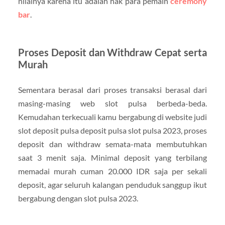
nilainya karena itu adalah hak para pemain
ceremony
bar
.
Proses Deposit dan Withdraw Cepat serta
Murah
Sementara berasal dari proses transaksi berasal dari
masing-masing web slot pulsa berbeda-beda.
Kemudahan terkecuali kamu bergabung di website judi
slot deposit pulsa deposit pulsa slot pulsa 2023, proses
deposit dan withdraw semata-mata membutuhkan
saat 3 menit saja. Minimal deposit yang terbilang
memadai murah cuman 20.000 IDR saja per sekali
deposit, agar seluruh kalangan penduduk sanggup ikut
bergabung dengan slot pulsa 2023.