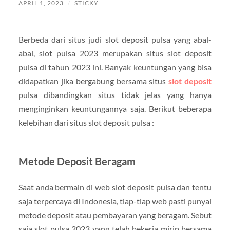
APRIL 1, 2023
/
STICKY
Berbeda dari situs judi slot deposit pulsa yang abal-
abal, slot pulsa 2023 merupakan situs slot deposit
pulsa di tahun 2023 ini. Banyak keuntungan yang bisa
didapatkan jika bergabung bersama situs
slot deposit
pulsa dibandingkan situs tidak jelas yang hanya
menginginkan keuntungannya saja. Berikut beberapa
kelebihan dari situs slot deposit pulsa :
Metode Deposit Beragam
Saat anda bermain di web slot deposit pulsa dan tentu
saja terpercaya di Indonesia, tiap-tiap web pasti punyai
metode deposit atau pembayaran yang beragam. Sebut
saja slot pulsa 2023 yang telah bekerja mirip bersama