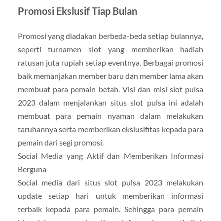
Promosi Ekslusif Tiap Bulan
Promosi yang diadakan berbeda-beda setiap bulannya,
seperti turnamen slot yang memberikan hadiah
ratusan juta rupiah setiap eventnya. Berbagai promosi
baik memanjakan member baru dan member lama akan
membuat para pemain betah. Visi dan misi slot pulsa
2023 dalam menjalankan situs slot pulsa ini adalah
membuat para pemain nyaman dalam melakukan
taruhannya serta memberikan ekslusifitas kepada para
pemain dari segi promosi.
Social Media yang Aktif dan Memberikan Informasi
Berguna
Social media dari situs slot pulsa 2023 melakukan
update setiap hari untuk memberikan informasi
terbaik kepada para pemain. Sehingga para pemain