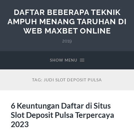
DAFTAR BEBERAPA TEKNIK
AMPUH MENANG TARUHAN DI
WEB MAXBET ONLINE
2019
SHOW MENU
TAG:
JUDI SLOT DEPOSIT PULSA
6 Keuntungan Daftar di Situs
Slot Deposit Pulsa Terpercaya
2023