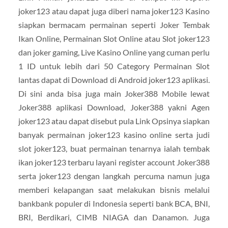
joker123 atau dapat juga diberi nama joker123 Kasino
siapkan bermacam permainan seperti Joker Tembak
Ikan Online, Permainan Slot Online atau Slot joker123
dan joker gaming, Live Kasino Online yang cuman perlu
1 ID untuk lebih dari 50 Category Permainan Slot
lantas dapat di Download di Android joker123 aplikasi.
Di sini anda bisa juga main Joker388 Mobile lewat
Joker388 aplikasi Download, Joker388 yakni Agen
joker123 atau dapat disebut pula Link Opsinya siapkan
banyak permainan joker123 kasino online serta judi
slot joker123, buat permainan tenarnya ialah tembak
ikan joker123 terbaru layani register account Joker388
serta joker123 dengan langkah percuma namun juga
memberi kelapangan saat melakukan bisnis melalui
bankbank populer di Indonesia seperti bank BCA, BNI,
BRI, Berdikari, CIMB NIAGA dan Danamon. Juga