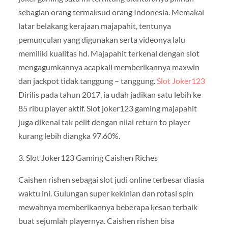
sebagian orang termaksud orang Indonesia. Memakai
latar belakang kerajaan majapahit, tentunya
pemunculan yang digunakan serta videonya lalu
memiliki kualitas hd. Majapahit terkenal dengan slot
mengagumkannya acapkali memberikannya maxwin
dan jackpot tidak tanggung – tanggung.
Slot Joker123
Dirilis pada tahun 2017, ia udah jadikan satu lebih ke
85 ribu player aktif. Slot joker123 gaming majapahit
juga dikenal tak pelit dengan nilai return to player
kurang lebih diangka 97.60%.
3. Slot Joker123 Gaming Caishen Riches
Caishen rishen sebagai slot judi online terbesar diasia
waktu ini. Gulungan super kekinian dan rotasi spin
mewahnya memberikannya beberapa kesan terbaik
buat sejumlah playernya. Caishen rishen bisa