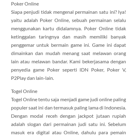
Poker Online
Siapa penjudi tidak mengenal permainan satu ini? Iya!
yaitu adalah Poker Online, sebuah permainan selalu
menggunakan kartu didalamnya. Poker Online tidak
ketinggalan taringnya dan masih memiliki banyak
penggemar untuk bermain game ini. Game ini dapat
dimainkan dan mudah menang saat melawan orang
lain atau melawan bandar. Kami bekerjasama dengan
penyedia game Poker seperti IDN Poker, Poker V,
P2Play dan lain-lain.
Togel Online
Togel Online tentu saja menjadi game judi online paling
populer saat ini dan termasuk paling lama di Indonesia.
Dengan modal receh dengan jackpot jutaan rupiah
adalah slogan dari permainan judi satu ini. Sebelum
masuk era digital atau Online, dahulu para pemain