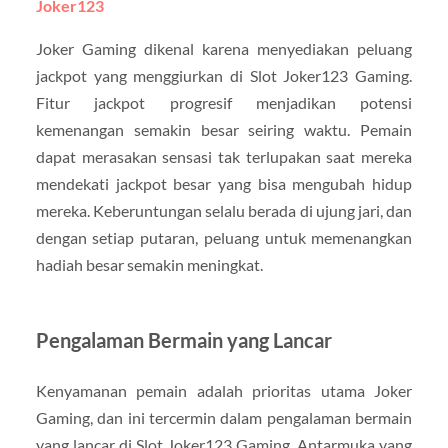
Joker123
Joker Gaming dikenal karena menyediakan peluang
jackpot yang menggiurkan di Slot Joker123 Gaming.
Fitur jackpot progresif menjadikan potensi
kemenangan semakin besar seiring waktu. Pemain
dapat merasakan sensasi tak terlupakan saat mereka
mendekati jackpot besar yang bisa mengubah hidup
mereka. Keberuntungan selalu berada di ujung jari, dan
dengan setiap putaran, peluang untuk memenangkan
hadiah besar semakin meningkat.
Pengalaman Bermain yang Lancar
Kenyamanan pemain adalah prioritas utama Joker
Gaming, dan ini tercermin dalam pengalaman bermain
yang lancar di Slot Joker123 Gaming. Antarmuka yang