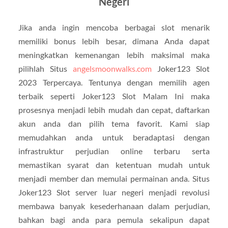
Negeri
Jika anda ingin mencoba berbagai slot menarik
memiliki bonus lebih besar, dimana Anda dapat
meningkatkan kemenangan lebih maksimal maka
pilihlah Situs
angelsmoonwalks.com
Joker123 Slot
2023 Terpercaya. Tentunya dengan memilih agen
terbaik seperti Joker123 Slot Malam Ini maka
prosesnya menjadi lebih mudah dan cepat, daftarkan
akun anda dan pilih tema favorit. Kami siap
memudahkan anda untuk beradaptasi dengan
infrastruktur perjudian online terbaru serta
memastikan syarat dan ketentuan mudah untuk
menjadi member dan memulai permainan anda. Situs
Joker123 Slot server luar negeri menjadi revolusi
membawa banyak kesederhanaan dalam perjudian,
bahkan bagi anda para pemula sekalipun dapat