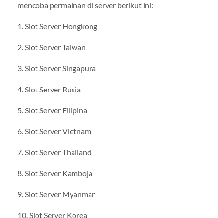
mencoba permainan di server berikut ini:
1. Slot Server Hongkong
2. Slot Server Taiwan
3. Slot Server Singapura
4. Slot Server Rusia
5. Slot Server Filipina
6. Slot Server Vietnam
7. Slot Server Thailand
8. Slot Server Kamboja
9. Slot Server Myanmar
10. Slot Server Korea