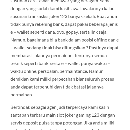
susunan cara tawar-menawar yang beragam. Sama
dengan yang sudah kami kasih awal awalannya kalau
susunan transasksi joker123 banyak sekali. Buat anda
tidak punya rekening bank, dapat pakai beberapa jenis
e – wallet seperti dana, ovo, gopay, serta link saja.
Namun, bagaimana bila bank dalam posisi offline dan e
– wallet sedang tidak bisa difungsikan ? Pastinya dapat
membatasi jalannya permainan. Tentunya semua
teknik seperti bank, serta e – wallet punya waktu –
waktu online, persoalan, bermaintance. Namun
demikian kami miliki perpecahan biar seluruh proses
anda dapat terpenuhi dan tidak batasi jalannya
permainan.
Bertindak sebagai agen judi terpercaya kami kasih
santapan terbaru main slot joker gaming 123 dengan
servis deposit pulsa tanpa potongan. Jika anda miliki