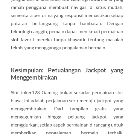
ramah pengguna membuat navigasi di situs mudah,
sementara performa yang responsif memastikan setiap
putaran berlangsung tanpa hambatan. Dengan
teknologi canggih, pemain dapat menikmati permainan
slot favorit mereka tanpa khawatir tentang masalah
teknis yang mengganggu pengalaman bermain.
Kesimpulan: Petualangan Jackpot yang
Menggembirakan
Slot Joker123 Gaming bukan sekadar permainan slot
biasa; ini adalah perjalanan seru menuju jackpot yang
menggembirakan. Dari tampilan grafis yang
mengagumkan hingga peluang jackpot yang
menggiurkan, setiap aspek permainan dirancang untuk
memberikan pengalaman bermain terbaik.