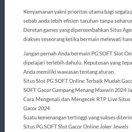
Kenyamanan yakni prioritas utama bagi segala 
sebab anda lebih efisien taruhan tanpa sehar
Deretan games yang dipersembahkan Situs Agen 
diakses seseorang ketika bermain melewati ha
Jangan pernah Anda bermain PG SOFT Slot Onl
dipelajari terlebih dahulu. Keputusan yang tepa
Anda memiliki wawasan tentang aturan.
Situs Slot PG SOFT Online Terbaik Mudah Gaco
SOFT Gacor Gampang Menang Maxwin 2024 Ja
Cara Mengenali dan Mengecek RTP Live Situs
Gacor 2024
Suatu kemenangan tertinggi yang sukses diterim
Situs PG SOFT Slot Gacor Online Joker Jewels