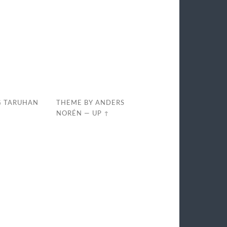
G TARUHAN
THEME BY
ANDERS
NORÉN
—
UP ↑