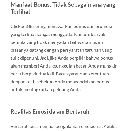
Manfaat Bonus: Tidak Sebagaimana yang
Terlihat
Clickbet88 sering menawarkan bonus dan promosi
yang terlihat sangat menggoda. Namun, banyak
pemula yang tidak menyadari bahwa bonus ini
biasanya datang dengan persyaratan taruhan yang
sulit dipenuhi. Jadi, jika Anda berpikir bahwa bonus
akan memberi Anda keunggulan besar, Anda mungkin
perlu berpikir dua kali. Baca syarat dan ketentuan
dengan teliti sebelum Anda mengandalkan bonus
untuk meningkatkan peluang Anda.
Realitas Emosi dalam Bertaruh
Bertaruh bisa menjadi pengalaman emosional. Ketika