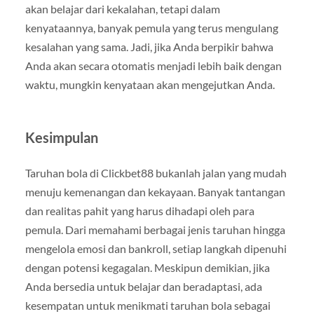
akan belajar dari kekalahan, tetapi dalam
kenyataannya, banyak pemula yang terus mengulang
kesalahan yang sama. Jadi, jika Anda berpikir bahwa
Anda akan secara otomatis menjadi lebih baik dengan
waktu, mungkin kenyataan akan mengejutkan Anda.
Kesimpulan
Taruhan bola di Clickbet88 bukanlah jalan yang mudah
menuju kemenangan dan kekayaan. Banyak tantangan
dan realitas pahit yang harus dihadapi oleh para
pemula. Dari memahami berbagai jenis taruhan hingga
mengelola emosi dan bankroll, setiap langkah dipenuhi
dengan potensi kegagalan. Meskipun demikian, jika
Anda bersedia untuk belajar dan beradaptasi, ada
kesempatan untuk menikmati taruhan bola sebagai