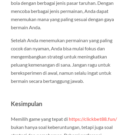
bola dengan berbagai jenis pasar taruhan. Dengan
mencoba berbagai jenis permainan, Anda dapat
menemukan mana yang paling sesuai dengan gaya
bermain Anda.
Setelah Anda menemukan permainan yang paling
cocok dan nyaman, Anda bisa mulai fokus dan
mengembangkan strategi untuk meningkatkan
peluang kemenangan di sana. Jangan ragu untuk
bereksperimen di awal, namun selalu ingat untuk
bermain secara bertanggung jawab.
Kesimpulan
Memilih game yang tepat di
https://clickbet88.fun/
bukan hanya soal keberuntungan, tetapi juga soal