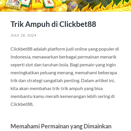
Trik Ampuh di Clickbet88
JULY 18, 2024
Clickbet88 adalah platform judi online yang populer di
Indonesia, menawarkan berbagai permainan menarik
seperti slot dan taruhan bola. Bagi pemain yang ingin
meningkatkan peluang menang, memahami beberapa
trik dan strategi sangatlah penting. Dalam artikel ini,
kita akan membahas trik-trik ampuh yang bisa
membantu kamu meraih kemenangan lebih sering di
Clickbet88.
Memahami Permainan yang Dimainkan