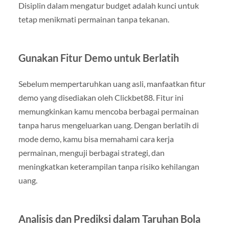
Disiplin dalam mengatur budget adalah kunci untuk
tetap menikmati permainan tanpa tekanan.
Gunakan Fitur Demo untuk Berlatih
Sebelum mempertaruhkan uang asli, manfaatkan fitur
demo yang disediakan oleh Clickbet88. Fitur ini
memungkinkan kamu mencoba berbagai permainan
tanpa harus mengeluarkan uang. Dengan berlatih di
mode demo, kamu bisa memahami cara kerja
permainan, menguji berbagai strategi, dan
meningkatkan keterampilan tanpa risiko kehilangan
uang.
Analisis dan Prediksi dalam Taruhan Bola