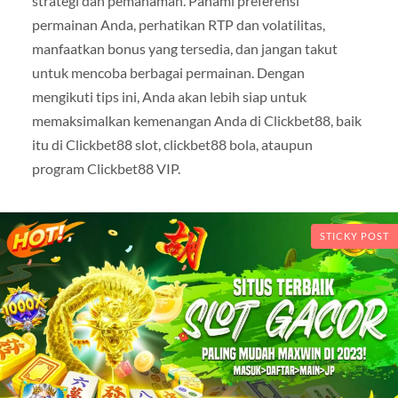
strategi dan pemahaman. Pahami preferensi
permainan Anda, perhatikan RTP dan volatilitas,
manfaatkan bonus yang tersedia, dan jangan takut
untuk mencoba berbagai permainan. Dengan
mengikuti tips ini, Anda akan lebih siap untuk
memaksimalkan kemenangan Anda di Clickbet88, baik
itu di Clickbet88 slot, clickbet88 bola, ataupun
program Clickbet88 VIP.
STICKY POST