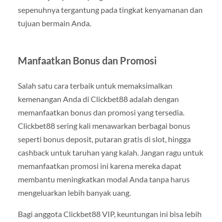
sepenuhnya tergantung pada tingkat kenyamanan dan
tujuan bermain Anda.
Manfaatkan Bonus dan Promosi
Salah satu cara terbaik untuk memaksimalkan
kemenangan Anda di Clickbet88 adalah dengan
memanfaatkan bonus dan promosi yang tersedia.
Clickbet88 sering kali menawarkan berbagai bonus
seperti bonus deposit, putaran gratis di slot, hingga
cashback untuk taruhan yang kalah. Jangan ragu untuk
memanfaatkan promosi ini karena mereka dapat
membantu meningkatkan modal Anda tanpa harus
mengeluarkan lebih banyak uang.
Bagi anggota Clickbet88 VIP, keuntungan ini bisa lebih