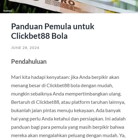
Panduan Pemula untuk
Clickbet88 Bola
JUNE 28, 2024
Pendahuluan
Mari kita hadapi kenyataan: jika Anda berpikir akan
menang besar di Clickbet88 bola dengan mudah,
mungkin sebaiknya Anda mempertimbangkan ulang.
Bertaruh di Clickbet88, atau platform taruhan lainnya,
bukanlah jalan pintas menuju kekayaan. Ada banyak
hal yang perlu Anda ketahui dan persiapkan. Ini adalah
panduan bagi para pemula yang masih berpikir bahwa
mereka akan mengalahkan peluang dengan mudah. Ya,