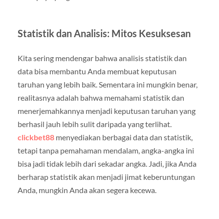
Statistik dan Analisis: Mitos Kesuksesan
Kita sering mendengar bahwa analisis statistik dan
data bisa membantu Anda membuat keputusan
taruhan yang lebih baik. Sementara ini mungkin benar,
realitasnya adalah bahwa memahami statistik dan
menerjemahkannya menjadi keputusan taruhan yang
berhasil jauh lebih sulit daripada yang terlihat.
clickbet88
menyediakan berbagai data dan statistik,
tetapi tanpa pemahaman mendalam, angka-angka ini
bisa jadi tidak lebih dari sekadar angka. Jadi, jika Anda
berharap statistik akan menjadi jimat keberuntungan
Anda, mungkin Anda akan segera kecewa.