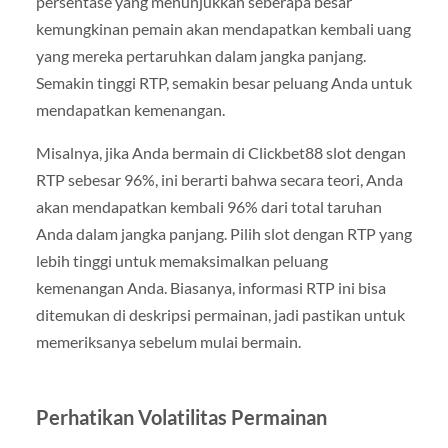
persentase yang menunjukkan seberapa besar
kemungkinan pemain akan mendapatkan kembali uang
yang mereka pertaruhkan dalam jangka panjang.
Semakin tinggi RTP, semakin besar peluang Anda untuk
mendapatkan kemenangan.
Misalnya, jika Anda bermain di Clickbet88 slot dengan
RTP sebesar 96%, ini berarti bahwa secara teori, Anda
akan mendapatkan kembali 96% dari total taruhan
Anda dalam jangka panjang. Pilih slot dengan RTP yang
lebih tinggi untuk memaksimalkan peluang
kemenangan Anda. Biasanya, informasi RTP ini bisa
ditemukan di deskripsi permainan, jadi pastikan untuk
memeriksanya sebelum mulai bermain.
Perhatikan Volatilitas Permainan