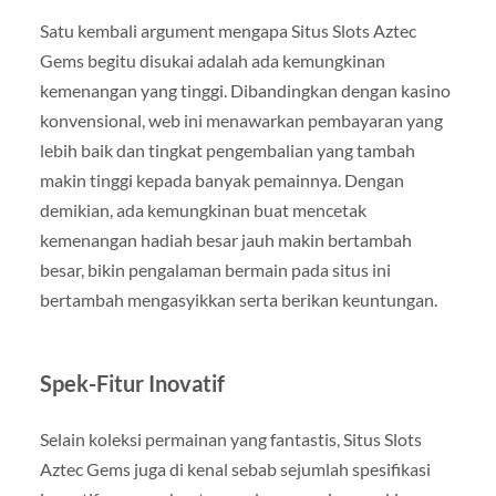
Satu kembali argument mengapa Situs Slots Aztec
Gems begitu disukai adalah ada kemungkinan
kemenangan yang tinggi. Dibandingkan dengan kasino
konvensional, web ini menawarkan pembayaran yang
lebih baik dan tingkat pengembalian yang tambah
makin tinggi kepada banyak pemainnya. Dengan
demikian, ada kemungkinan buat mencetak
kemenangan hadiah besar jauh makin bertambah
besar, bikin pengalaman bermain pada situs ini
bertambah mengasyikkan serta berikan keuntungan.
Spek-Fitur Inovatif
Selain koleksi permainan yang fantastis, Situs Slots
Aztec Gems juga di kenal sebab sejumlah spesifikasi