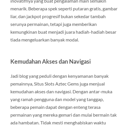
inovatifnya yang buat pengalaman main semakin
menarik. Beberapa spek seperti putaran gratis, gambar
liar, dan jackpot progresif bukan sekedar tambah
serunya permainan, tetapi juga memberikan
kemungkinan buat menjadi juara hadiah-hadiah besar
tiada mengeluarkan banyak modal.
Kemudahan Akses dan Navigasi
Jadi blog yang peduli dengan kenyamanan banyak
pemainnya, Situs Slots Aztec Gems juga menjual
kemudahan akses dan navigasi. Dengan antar-muka
yang ramah pengguna dan model yang tanggap,
beberapa pemain dapat dengan enteng terasa
permainan yang mereka gemari dan mulai bermain tak
ada hambatan. Tidak mesti menghabiskan waktu