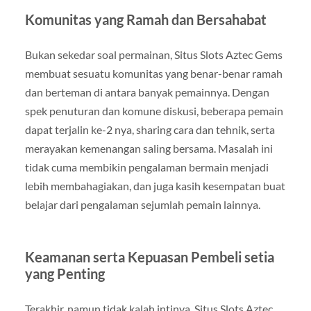
Komunitas yang Ramah dan Bersahabat
Bukan sekedar soal permainan, Situs Slots Aztec Gems
membuat sesuatu komunitas yang benar-benar ramah
dan berteman di antara banyak pemainnya. Dengan
spek penuturan dan komune diskusi, beberapa pemain
dapat terjalin ke-2 nya, sharing cara dan tehnik, serta
merayakan kemenangan saling bersama. Masalah ini
tidak cuma membikin pengalaman bermain menjadi
lebih membahagiakan, dan juga kasih kesempatan buat
belajar dari pengalaman sejumlah pemain lainnya.
Keamanan serta Kepuasan Pembeli setia
yang Penting
Terakhir, namun tidak kalah intinya, Situs Slots Aztec