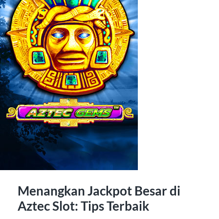
Menangkan Jackpot Besar di
Aztec Slot: Tips Terbaik