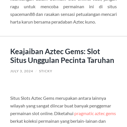
ragu untuk mencoba permainan ini di situs
spaceman88 dan rasakan sensasi petualangan mencari
harta karun bersama peradaban Aztec kuno.
Keajaiban Aztec Gems: Slot
Situs Unggulan Pecinta Taruhan
JULY 3, 2024
/
STICKY
Situs Slots Aztec Gems merupakan antara lainnya
wilayah yang sangat diincar buat banyak penggemar
permainan slot online. Diketahui
pragmatic aztec gems
berkat koleksi permainan yang berlain-lainan dan